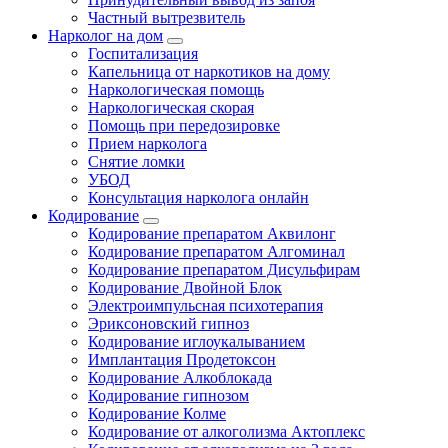
Частный вытрезвитель
Нарколог на дом
Госпитализация
Капельница от наркотиков на дому
Наркологическая помощь
Наркологическая скорая
Помощь при передозировке
Прием нарколога
Снятие ломки
УБОД
Консультация нарколога онлайн
Кодирование
Кодирование препаратом Аквилонг
Кодирование препаратом Алгоминал
Кодирование препаратом Дисульфирам
Кодирование Двойной Блок
Электроимпульсная психотерапия
Эриксоновский гипноз
Кодирование иглоукалыванием
Имплантация Продетоксон
Кодирование Алкоблокада
Кодирование гипнозом
Кодирование Колме
Кодирование от алкоголизма Актоплекс