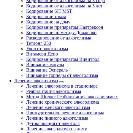
Кодирование от алкоголизма на 3 года
Кодирование от алкоголизма на 5 лет
Кодирование SIT|MST
Кодирование током
Кодирование на дому
Кодирование препаратом Налтрексон
Кодирование по методу Довженко
Раскодирование от алкоголизма
Тетлонг-250
Укол от алкоголизма
Витамерц Депо
Кодирование препаратом Вивитрол
Вшивание ампулы
Вшивание Эспераль
Вшивание торпеды от алкоголизма
Лечение алкоголизма
Лечение алкоголизма в стационаре
Реабилитация алкоголизма
Метод Шичко: Реабилитация алкозависимых
Лечение хронического алкоголизма
Лечение женского алкоголизма
Принудительное лечение алкоголизма
Лечение пивного алкоголизма
Детоксикация от алкоголя
Лечение алкоголизма на дому