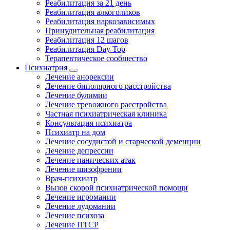
Реабилитация за 21 день
Реабилитация алкоголиков
Реабилитация наркозависимых
Принудительная реабилитация
Реабилитация 12 шагов
Реабилитация Day Top
Терапевтическое сообщество
Психиатрия
Лечение анорексии
Лечение биполярного расстройства
Лечение булимии
Лечение тревожного расстройства
Частная психиатрическая клиника
Консультация психиатра
Психиатр на дом
Лечение сосудистой и старческой деменции
Лечение депрессии
Лечение панических атак
Лечение шизофрении
Врач-психиатр
Вызов скорой психиатрической помощи
Лечение игромании
Лечение лудомании
Лечение психоза
Лечение ПТСР