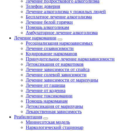
Лечение подросткового алкоголизма
Телефон доверия
Лечение алкоголизма у пожилых людей
Бесплатное лечение алкоголизма
Лечение белой горячки
Помощь алкоголикам
Амбулаторное лечение алкоголизма
Лечение наркомании
Ресоциализация наркозависимых
Лечение созависимости
Кодирование наркоманов
Принудительное лечение наркозависимости
Детоксикация от наркотиков
Лечение зависимости от спайса
Лечение солевой зависимости
Лечение зависимости от марихуаны
Лечение от гашиша
Лечение от кодеина
Лечение токсикомании
Помощь наркоманам
Детоксикация от марихуаны
Лекарственная зависимость
Реабилитация
Миннесотская модель
Наркологический стационар