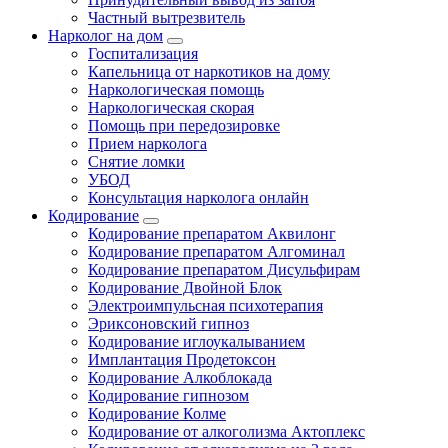
Частный вытрезвитель
Нарколог на дом
Госпитализация
Капельница от наркотиков на дому
Наркологическая помощь
Наркологическая скорая
Помощь при передозировке
Прием нарколога
Снятие ломки
УБОД
Консультация нарколога онлайн
Кодирование
Кодирование препаратом Аквилонг
Кодирование препаратом Алгоминал
Кодирование препаратом Дисульфирам
Кодирование Двойной Блок
Электроимпульсная психотерапия
Эриксоновский гипноз
Кодирование иглоукалыванием
Имплантация Продетоксон
Кодирование Алкоблокада
Кодирование гипнозом
Кодирование Колме
Кодирование от алкоголизма Актоплекс