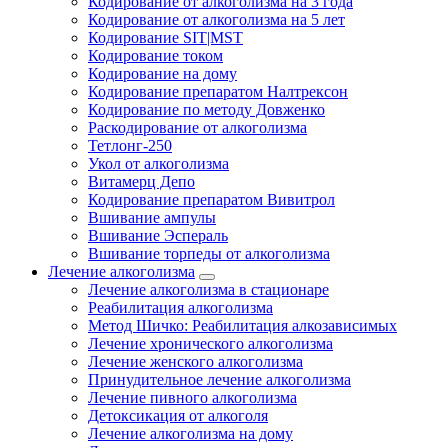
Кодирование от алкоголизма на 3 года
Кодирование от алкоголизма на 5 лет
Кодирование SIT|MST
Кодирование током
Кодирование на дому
Кодирование препаратом Налтрексон
Кодирование по методу Довженко
Раскодирование от алкоголизма
Тетлонг-250
Укол от алкоголизма
Витамерц Депо
Кодирование препаратом Вивитрол
Вшивание ампулы
Вшивание Эспераль
Вшивание торпеды от алкоголизма
Лечение алкоголизма
Лечение алкоголизма в стационаре
Реабилитация алкоголизма
Метод Шичко: Реабилитация алкозависимых
Лечение хронического алкоголизма
Лечение женского алкоголизма
Принудительное лечение алкоголизма
Лечение пивного алкоголизма
Детоксикация от алкоголя
Лечение алкоголизма на дому