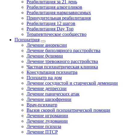
Реабилитация за 21 день
Реабилитация алкоголиков
Реабилитация наркозависимых
Принудительная реабилитация
Реабилитация 12 шагов
Реабилитация Day Top
Терапевтическое сообщество
Психиатрия
Лечение анорексии
Лечение биполярного расстройства
Лечение булимии
Лечение тревожного расстройства
Частная психиатрическая клиника
Консультация психиатра
Психиатр на дом
Лечение сосудистой и старческой деменции
Лечение депрессии
Лечение панических атак
Лечение шизофрении
Врач-психиатр
Вызов скорой психиатрической помощи
Лечение игромании
Лечение лудомании
Лечение психоза
Лечение ПТСР