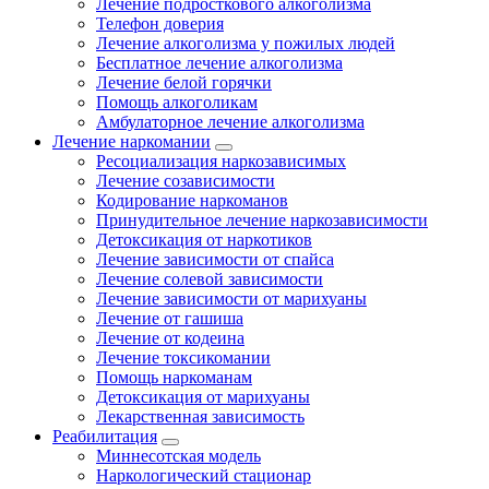
Лечение подросткового алкоголизма
Телефон доверия
Лечение алкоголизма у пожилых людей
Бесплатное лечение алкоголизма
Лечение белой горячки
Помощь алкоголикам
Амбулаторное лечение алкоголизма
Лечение наркомании
Ресоциализация наркозависимых
Лечение созависимости
Кодирование наркоманов
Принудительное лечение наркозависимости
Детоксикация от наркотиков
Лечение зависимости от спайса
Лечение солевой зависимости
Лечение зависимости от марихуаны
Лечение от гашиша
Лечение от кодеина
Лечение токсикомании
Помощь наркоманам
Детоксикация от марихуаны
Лекарственная зависимость
Реабилитация
Миннесотская модель
Наркологический стационар