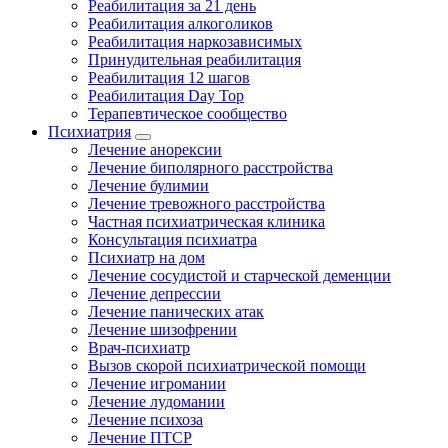
Реабилитация за 21 день
Реабилитация алкоголиков
Реабилитация наркозависимых
Принудительная реабилитация
Реабилитация 12 шагов
Реабилитация Day Top
Терапевтическое сообщество
Психиатрия
Лечение анорексии
Лечение биполярного расстройства
Лечение булимии
Лечение тревожного расстройства
Частная психиатрическая клиника
Консультация психиатра
Психиатр на дом
Лечение сосудистой и старческой деменции
Лечение депрессии
Лечение панических атак
Лечение шизофрении
Врач-психиатр
Вызов скорой психиатрической помощи
Лечение игромании
Лечение лудомании
Лечение психоза
Лечение ПТСР