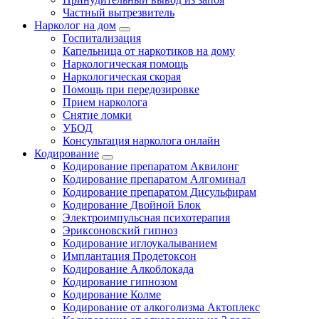
Частный вытрезвитель
Нарколог на дом
Госпитализация
Капельница от наркотиков на дому
Наркологическая помощь
Наркологическая скорая
Помощь при передозировке
Прием нарколога
Снятие ломки
УБОД
Консультация нарколога онлайн
Кодирование
Кодирование препаратом Аквилонг
Кодирование препаратом Алгоминал
Кодирование препаратом Дисульфирам
Кодирование Двойной Блок
Электроимпульсная психотерапия
Эриксоновский гипноз
Кодирование иглоукалыванием
Имплантация Продетоксон
Кодирование Алкоблокада
Кодирование гипнозом
Кодирование Колме
Кодирование от алкоголизма Актоплекс