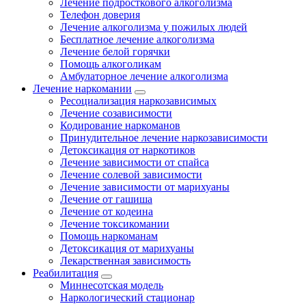
Лечение подросткового алкоголизма
Телефон доверия
Лечение алкоголизма у пожилых людей
Бесплатное лечение алкоголизма
Лечение белой горячки
Помощь алкоголикам
Амбулаторное лечение алкоголизма
Лечение наркомании
Ресоциализация наркозависимых
Лечение созависимости
Кодирование наркоманов
Принудительное лечение наркозависимости
Детоксикация от наркотиков
Лечение зависимости от спайса
Лечение солевой зависимости
Лечение зависимости от марихуаны
Лечение от гашиша
Лечение от кодеина
Лечение токсикомании
Помощь наркоманам
Детоксикация от марихуаны
Лекарственная зависимость
Реабилитация
Миннесотская модель
Наркологический стационар