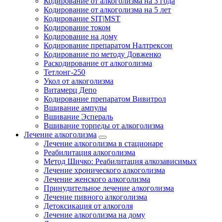
Кодирование от алкоголизма на 3 года
Кодирование от алкоголизма на 5 лет
Кодирование SIT|MST
Кодирование током
Кодирование на дому
Кодирование препаратом Налтрексон
Кодирование по методу Довженко
Раскодирование от алкоголизма
Тетлонг-250
Укол от алкоголизма
Витамерц Депо
Кодирование препаратом Вивитрол
Вшивание ампулы
Вшивание Эспераль
Вшивание торпеды от алкоголизма
Лечение алкоголизма
Лечение алкоголизма в стационаре
Реабилитация алкоголизма
Метод Шичко: Реабилитация алкозависимых
Лечение хронического алкоголизма
Лечение женского алкоголизма
Принудительное лечение алкоголизма
Лечение пивного алкоголизма
Детоксикация от алкоголя
Лечение алкоголизма на дому