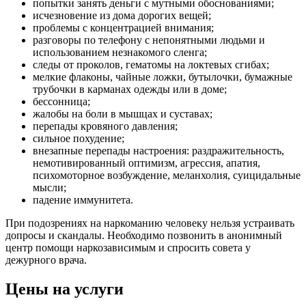
попытки занять деньги с мутными обоснованиями;
исчезновение из дома дорогих вещей;
проблемы с концентрацией внимания;
разговоры по телефону с непонятными людьми и
использованием незнакомого сленга;
следы от проколов, гематомы на локтевых сгибах;
мелкие флаконы, чайные ложки, бутылочки, бумажные
трубочки в карманах одежды или в доме;
бессонница;
жалобы на боли в мышцах и суставах;
перепады кровяного давления;
сильное похудение;
внезапные перепады настроения: раздражительность,
немотивированный оптимизм, агрессия, апатия,
психомоторное возбуждение, меланхолия, суицидальные
мысли;
падение иммунитета.
При подозрениях на наркоманию человеку нельзя устраивать
допросы и скандалы. Необходимо позвонить в анонимный
центр помощи наркозависимым и спросить совета у
дежурного врача.
Цены на услуги