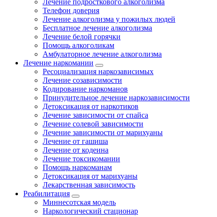
Лечение подросткового алкоголизма
Телефон доверия
Лечение алкоголизма у пожилых людей
Бесплатное лечение алкоголизма
Лечение белой горячки
Помощь алкоголикам
Амбулаторное лечение алкоголизма
Лечение наркомании
Ресоциализация наркозависимых
Лечение созависимости
Кодирование наркоманов
Принудительное лечение наркозависимости
Детоксикация от наркотиков
Лечение зависимости от спайса
Лечение солевой зависимости
Лечение зависимости от марихуаны
Лечение от гашиша
Лечение от кодеина
Лечение токсикомании
Помощь наркоманам
Детоксикация от марихуаны
Лекарственная зависимость
Реабилитация
Миннесотская модель
Наркологический стационар