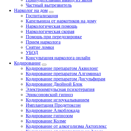
Частный вытрезвитель
Нарколог на дом
Госпитализация
Капельница от наркотиков на дому
Наркологическая помощь
Наркологическая скорая
Помощь при передозировке
Прием нарколога
Снятие ломки
УБОД
Консультация нарколога онлайн
Кодирование
Кодирование препаратом Аквилонг
Кодирование препаратом Алгоминал
Кодирование препаратом Дисульфирам
Кодирование Двойной Блок
Электроимпульсная психотерапия
Эриксоновский гипноз
Кодирование иглоукалыванием
Имплантация Продетоксон
Кодирование Алкоблокада
Кодирование гипнозом
Кодирование Колме
Кодирование от алкоголизма Актоплекс