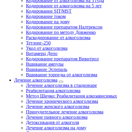
Кодирование от алкоголизма на 3 года
Кодирование от алкоголизма на 5 лет
Кодирование SIT|MST
Кодирование током
Кодирование на дому
Кодирование препаратом Налтрексон
Кодирование по методу Довженко
Раскодирование от алкоголизма
Тетлонг-250
Укол от алкоголизма
Витамерц Депо
Кодирование препаратом Вивитрол
Вшивание ампулы
Вшивание Эспераль
Вшивание торпеды от алкоголизма
Лечение алкоголизма
Лечение алкоголизма в стационаре
Реабилитация алкоголизма
Метод Шичко: Реабилитация алкозависимых
Лечение хронического алкоголизма
Лечение женского алкоголизма
Принудительное лечение алкоголизма
Лечение пивного алкоголизма
Детоксикация от алкоголя
Лечение алкоголизма на дому