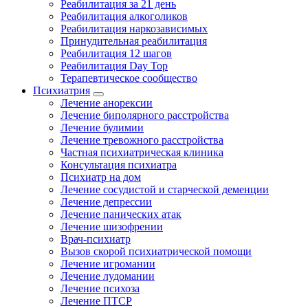
Реабилитация за 21 день
Реабилитация алкоголиков
Реабилитация наркозависимых
Принудительная реабилитация
Реабилитация 12 шагов
Реабилитация Day Top
Терапевтическое сообщество
Психиатрия
Лечение анорексии
Лечение биполярного расстройства
Лечение булимии
Лечение тревожного расстройства
Частная психиатрическая клиника
Консультация психиатра
Психиатр на дом
Лечение сосудистой и старческой деменции
Лечение депрессии
Лечение панических атак
Лечение шизофрении
Врач-психиатр
Вызов скорой психиатрической помощи
Лечение игромании
Лечение лудомании
Лечение психоза
Лечение ПТСР