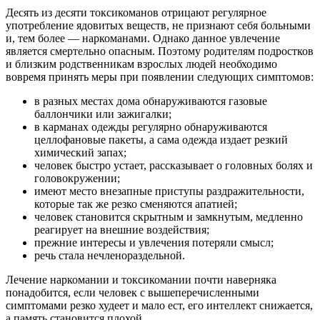
Десять из десяти токсикоманов отрицают регулярное
употребление ядовитых веществ, не признают себя больными
и, тем более — наркоманами. Однако данное увлечение
является смертельно опасным. Поэтому родителям подростков
и близким родственникам взрослых людей необходимо
вовремя принять меры при появлении следующих симптомов:
в разных местах дома обнаруживаются газовые
баллончики или зажигалки;
в карманах одежды регулярно обнаруживаются
целлофановые пакеты, а сама одежда издает резкий
химический запах;
человек быстро устает, рассказывает о головных болях и
головокружении;
имеют место внезапные приступы раздражительности,
которые так же резко сменяются апатией;
человек становится скрытным и замкнутым, медленно
реагирует на внешние воздействия;
прежние интересы и увлечения потеряли смысл;
речь стала нечленораздельной.
Лечение наркомании и токсикомании почти наверняка
понадобится, если человек с вышеперечисленными
симптомами резко худеет и мало ест, его интеллект снижается,
а память становится плохой.