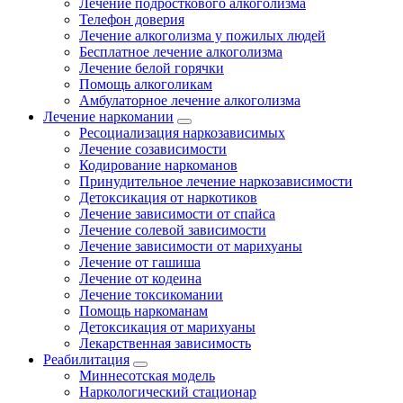
Лечение подросткового алкоголизма
Телефон доверия
Лечение алкоголизма у пожилых людей
Бесплатное лечение алкоголизма
Лечение белой горячки
Помощь алкоголикам
Амбулаторное лечение алкоголизма
Лечение наркомании
Ресоциализация наркозависимых
Лечение созависимости
Кодирование наркоманов
Принудительное лечение наркозависимости
Детоксикация от наркотиков
Лечение зависимости от спайса
Лечение солевой зависимости
Лечение зависимости от марихуаны
Лечение от гашиша
Лечение от кодеина
Лечение токсикомании
Помощь наркоманам
Детоксикация от марихуаны
Лекарственная зависимость
Реабилитация
Миннесотская модель
Наркологический стационар