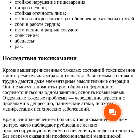
стойкое нарушение пищеварения;
цирроз печени;
стойкая отечность лица;
ожоги и некроз слизистых оболочек дыхательных путей;
сбои в работе сердца;
истончение и разрыв сосудов;
облысение;
абсцессы;
рак.
Последствия токсикомании
Кроме вышеперечисленных тяжелых состояний токсикоманов
ждет стремительная утрата интеллекта. Зависимым со стажем
трудно даются даже элементарные мыслительные операции.
Они не могут запомнить простейшую информацию,
сосредоточиться на одном занятии, освоить новый навык.
Отдельные тяжелые проблемы — чередование агрессии с
провалами в депрессию, панические атаки, психозы,
манифестация психических заболеваний.
Врачи, занятые лечением больных токсикоманией в нашем
центре, часто наблюдают рубцевание легких,
прогрессирующую почечную и печеночную недостаточность.
Без вовремя оказанной профессиональной медицинской