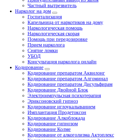
Частный вытрезвитель
Нарколог на дом
Госпитализация
Капельница от наркотиков на дому
Наркологическая помощь
Наркологическая скорая
Помощь при передозировке
Прием нарколога
Снятие ломки
УБОД
Консультация нарколога онлайн
Кодирование
Кодирование препаратом Аквилонг
Кодирование препаратом Алгоминал
Кодирование препаратом Дисульфирам
Кодирование Двойной Блок
Электроимпульсная психотерапия
Эриксоновский гипноз
Кодирование иглоукалыванием
Имплантация Продетоксон
Кодирование Алкоблокада
Кодирование гипнозом
Кодирование Колме
Кодирование от алкоголизма Актоплекс