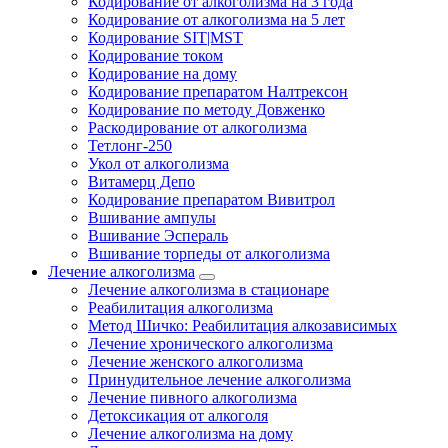
Кодирование от алкоголизма на 3 года
Кодирование от алкоголизма на 5 лет
Кодирование SIT|MST
Кодирование током
Кодирование на дому
Кодирование препаратом Налтрексон
Кодирование по методу Довженко
Раскодирование от алкоголизма
Тетлонг-250
Укол от алкоголизма
Витамерц Депо
Кодирование препаратом Вивитрол
Вшивание ампулы
Вшивание Эспераль
Вшивание торпеды от алкоголизма
Лечение алкоголизма
Лечение алкоголизма в стационаре
Реабилитация алкоголизма
Метод Шичко: Реабилитация алкозависимых
Лечение хронического алкоголизма
Лечение женского алкоголизма
Принудительное лечение алкоголизма
Лечение пивного алкоголизма
Детоксикация от алкоголя
Лечение алкоголизма на дому