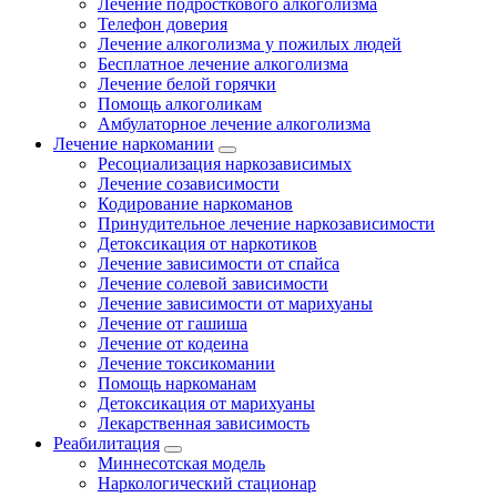
Лечение подросткового алкоголизма
Телефон доверия
Лечение алкоголизма у пожилых людей
Бесплатное лечение алкоголизма
Лечение белой горячки
Помощь алкоголикам
Амбулаторное лечение алкоголизма
Лечение наркомании
Ресоциализация наркозависимых
Лечение созависимости
Кодирование наркоманов
Принудительное лечение наркозависимости
Детоксикация от наркотиков
Лечение зависимости от спайса
Лечение солевой зависимости
Лечение зависимости от марихуаны
Лечение от гашиша
Лечение от кодеина
Лечение токсикомании
Помощь наркоманам
Детоксикация от марихуаны
Лекарственная зависимость
Реабилитация
Миннесотская модель
Наркологический стационар