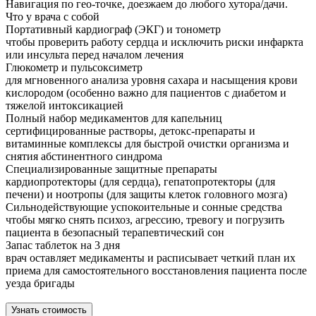
Навигация по гео-точке, доезжаем до любого хутора/дачи.
Что у врача с собой
Портативный кардиограф (ЭКГ) и тонометр
чтобы проверить работу сердца и исключить риски инфаркта
или инсульта перед началом лечения
Глюкометр и пульсоксиметр
для мгновенного анализа уровня сахара и насыщения крови
кислородом (особенно важно для пациентов с диабетом и
тяжелой интоксикацией
Полный набор медикаментов для капельниц
сертифицированные растворы, детокс-препараты и
витаминные комплексы для быстрой очистки организма и
снятия абстинентного синдрома
Специализированные защитные препараты
кардиопротекторы (для сердца), гепатопротекторы (для
печени) и ноотропы (для защиты клеток головного мозга)
Сильнодействующие успокоительные и сонные средства
чтобы мягко снять психоз, агрессию, тревогу и погрузить
пациента в безопасный терапевтический сон
Запас таблеток на 3 дня
врач оставляет медикаменты и расписывает четкий план их
приема для самостоятельного восстановления пациента после
уезда бригады
Узнать стоимость