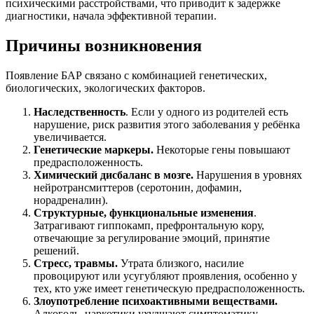
психическими расстройствами, что приводит к задержке
диагностики, начала эффективной терапии.
Причины возникновения
Появление БАР связано с комбинацией генетических,
биологических, экологических факторов.
Наследственность
. Если у одного из родителей есть
нарушение, риск развития этого заболевания у ребёнка
увеличивается.
Генетические маркеры.
Некоторые гены повышают
предрасположенность.
Химический дисбаланс в мозге.
Нарушения в уровнях
нейротрансмиттеров (серотонин, дофамин,
норадреналин).
Структурные, функциональные изменения
.
Затрагивают гиппокамп, префронтальную кору,
отвечающие за регулирование эмоций, принятие
решений.
Стресс, травмы.
Утрата близкого, насилие
провоцируют или усугубляют проявления, особенно у
тех, кто уже имеет генетическую предрасположенность.
Злоупотребление психоактивными веществами.
Алкоголь, наркотики ухудшают симптоматику,