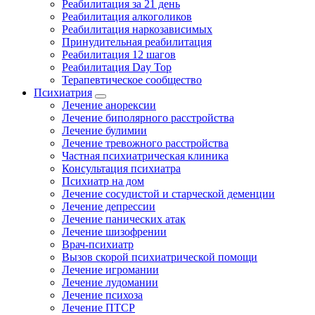
Реабилитация за 21 день
Реабилитация алкоголиков
Реабилитация наркозависимых
Принудительная реабилитация
Реабилитация 12 шагов
Реабилитация Day Top
Терапевтическое сообщество
Психиатрия
Лечение анорексии
Лечение биполярного расстройства
Лечение булимии
Лечение тревожного расстройства
Частная психиатрическая клиника
Консультация психиатра
Психиатр на дом
Лечение сосудистой и старческой деменции
Лечение депрессии
Лечение панических атак
Лечение шизофрении
Врач-психиатр
Вызов скорой психиатрической помощи
Лечение игромании
Лечение лудомании
Лечение психоза
Лечение ПТСР