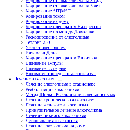
Кодирование от алкоголизма на 3 года
Кодирование от алкоголизма на 5 лет
Кодирование SIT|MST
Кодирование током
Кодирование на дому
Кодирование препаратом Налтрексон
Кодирование по методу Довженко
Раскодирование от алкоголизма
Тетлонг-250
Укол от алкоголизма
Витамерц Депо
Кодирование препаратом Вивитрол
Вшивание ампулы
Вшивание Эспераль
Вшивание торпеды от алкоголизма
Лечение алкоголизма
Лечение алкоголизма в стационаре
Реабилитация алкоголизма
Метод Шичко: Реабилитация алкозависимых
Лечение хронического алкоголизма
Лечение женского алкоголизма
Принудительное лечение алкоголизма
Лечение пивного алкоголизма
Детоксикация от алкоголя
Лечение алкоголизма на дому