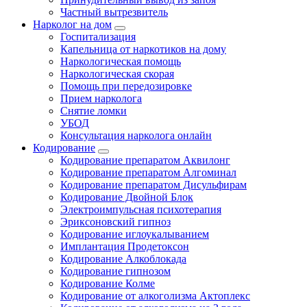
Частный вытрезвитель
Нарколог на дом
Госпитализация
Капельница от наркотиков на дому
Наркологическая помощь
Наркологическая скорая
Помощь при передозировке
Прием нарколога
Снятие ломки
УБОД
Консультация нарколога онлайн
Кодирование
Кодирование препаратом Аквилонг
Кодирование препаратом Алгоминал
Кодирование препаратом Дисульфирам
Кодирование Двойной Блок
Электроимпульсная психотерапия
Эриксоновский гипноз
Кодирование иглоукалыванием
Имплантация Продетоксон
Кодирование Алкоблокада
Кодирование гипнозом
Кодирование Колме
Кодирование от алкоголизма Актоплекс