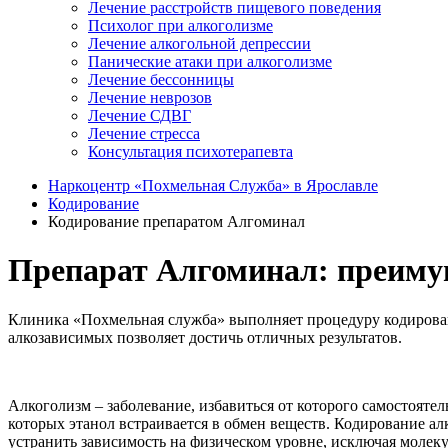
Лечение расстройств пищевого поведения
Психолог при алкоголизме
Лечение алкогольной депрессии
Панические атаки при алкоголизме
Лечение бессонницы
Лечение неврозов
Лечение СДВГ
Лечение стресса
Консультация психотерапевта
Наркоцентр «Похмельная Служба» в Ярославле
Кодирование
Кодирование препаратом Алгоминал
Препарат Алгоминал: преиму
Клиника «Похмельная служба» выполняет процедуру кодирова
алкозависимых позволяет достичь отличных результатов.
Алкоголизм – заболевание, избавиться от которого самостояте
которых этанол встраивается в обмен веществ. Кодирование а
устранить зависимость на физическом уровне, исключая молек