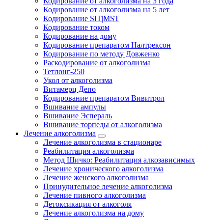
Кодирование от алкоголизма на 3 года
Кодирование от алкоголизма на 5 лет
Кодирование SIT|MST
Кодирование током
Кодирование на дому
Кодирование препаратом Налтрексон
Кодирование по методу Довженко
Раскодирование от алкоголизма
Тетлонг-250
Укол от алкоголизма
Витамерц Депо
Кодирование препаратом Вивитрол
Вшивание ампулы
Вшивание Эспераль
Вшивание торпеды от алкоголизма
Лечение алкоголизма
Лечение алкоголизма в стационаре
Реабилитация алкоголизма
Метод Шичко: Реабилитация алкозависимых
Лечение хронического алкоголизма
Лечение женского алкоголизма
Принудительное лечение алкоголизма
Лечение пивного алкоголизма
Детоксикация от алкоголя
Лечение алкоголизма на дому