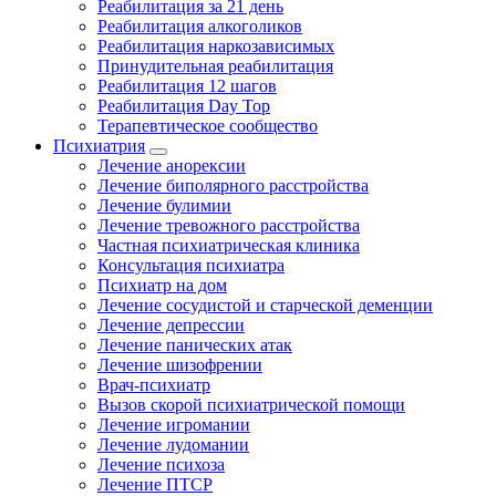
Реабилитация за 21 день
Реабилитация алкоголиков
Реабилитация наркозависимых
Принудительная реабилитация
Реабилитация 12 шагов
Реабилитация Day Top
Терапевтическое сообщество
Психиатрия
Лечение анорексии
Лечение биполярного расстройства
Лечение булимии
Лечение тревожного расстройства
Частная психиатрическая клиника
Консультация психиатра
Психиатр на дом
Лечение сосудистой и старческой деменции
Лечение депрессии
Лечение панических атак
Лечение шизофрении
Врач-психиатр
Вызов скорой психиатрической помощи
Лечение игромании
Лечение лудомании
Лечение психоза
Лечение ПТСР