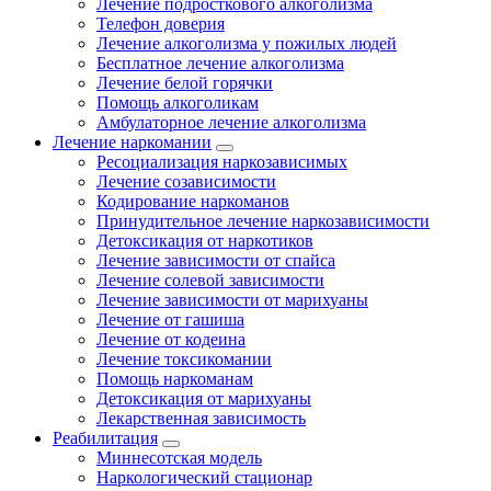
Лечение подросткового алкоголизма
Телефон доверия
Лечение алкоголизма у пожилых людей
Бесплатное лечение алкоголизма
Лечение белой горячки
Помощь алкоголикам
Амбулаторное лечение алкоголизма
Лечение наркомании
Ресоциализация наркозависимых
Лечение созависимости
Кодирование наркоманов
Принудительное лечение наркозависимости
Детоксикация от наркотиков
Лечение зависимости от спайса
Лечение солевой зависимости
Лечение зависимости от марихуаны
Лечение от гашиша
Лечение от кодеина
Лечение токсикомании
Помощь наркоманам
Детоксикация от марихуаны
Лекарственная зависимость
Реабилитация
Миннесотская модель
Наркологический стационар