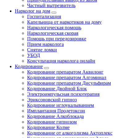
Частный вытрезвитель
Нарколог на дом
Госпитализация
Капельница от наркотиков на дому
Наркологическая помощь
Наркологическая скорая
Помощь при передозировке
Прием нарколога
Снятие ломки
УБОД
Консультация нарколога онлайн
Кодирование
Кодирование препаратом Аквилонг
Кодирование препаратом Алгоминал
Кодирование препаратом Дисульфирам
Кодирование Двойной Блок
Электроимпульсная психотерапия
Эриксоновский гипноз
Кодирование иглоукалыванием
Имплантация Продетоксон
Кодирование Алкоблокада
Кодирование гипнозом
Кодирование Колме
Кодирование от алкоголизма Актоплекс