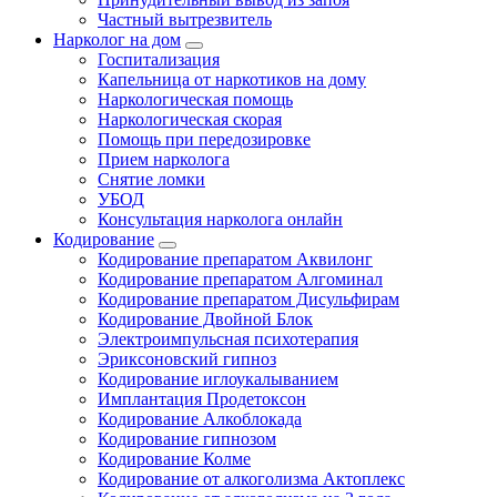
Частный вытрезвитель
Нарколог на дом
Госпитализация
Капельница от наркотиков на дому
Наркологическая помощь
Наркологическая скорая
Помощь при передозировке
Прием нарколога
Снятие ломки
УБОД
Консультация нарколога онлайн
Кодирование
Кодирование препаратом Аквилонг
Кодирование препаратом Алгоминал
Кодирование препаратом Дисульфирам
Кодирование Двойной Блок
Электроимпульсная психотерапия
Эриксоновский гипноз
Кодирование иглоукалыванием
Имплантация Продетоксон
Кодирование Алкоблокада
Кодирование гипнозом
Кодирование Колме
Кодирование от алкоголизма Актоплекс