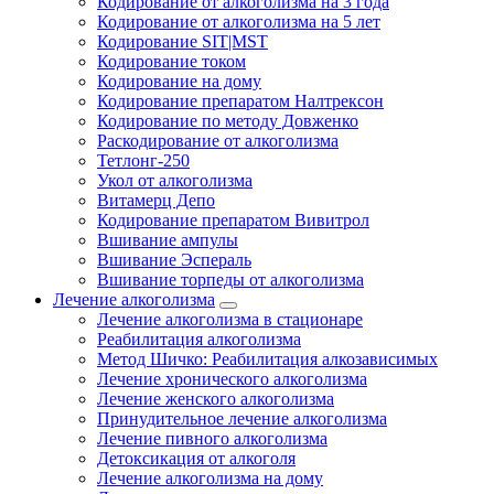
Кодирование от алкоголизма на 3 года
Кодирование от алкоголизма на 5 лет
Кодирование SIT|MST
Кодирование током
Кодирование на дому
Кодирование препаратом Налтрексон
Кодирование по методу Довженко
Раскодирование от алкоголизма
Тетлонг-250
Укол от алкоголизма
Витамерц Депо
Кодирование препаратом Вивитрол
Вшивание ампулы
Вшивание Эспераль
Вшивание торпеды от алкоголизма
Лечение алкоголизма
Лечение алкоголизма в стационаре
Реабилитация алкоголизма
Метод Шичко: Реабилитация алкозависимых
Лечение хронического алкоголизма
Лечение женского алкоголизма
Принудительное лечение алкоголизма
Лечение пивного алкоголизма
Детоксикация от алкоголя
Лечение алкоголизма на дому