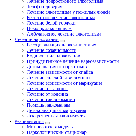
Лечение подросткового алкоголизма
Телефон доверия
Лечение алкоголизма у пожилых людей
Бесплатное лечение алкоголизма
Лечение белой горячки
Помощь алкоголикам
Амбулаторное лечение алкоголизма
Лечение наркомании
Ресоциализация наркозависимых
Лечение созависимости
Кодирование наркоманов
Принудительное лечение наркозависимости
Детоксикация от наркотиков
Лечение зависимости от спайса
Лечение солевой зависимости
Лечение зависимости от марихуаны
Лечение от гашиша
Лечение от кодеина
Лечение токсикомании
Помощь наркоманам
Детоксикация от марихуаны
Лекарственная зависимость
Реабилитация
Миннесотская модель
Наркологический стационар