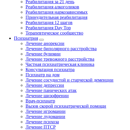
Реабилитация за 21 день
Реабилитация алкоголиков
Реабилитация наркозависимых
Принудительная реабилитация
Реабилитация 12 шагов
Реабилитация Day Top
Терапевтическое сообщество
Психиатрия
Лечение анорексии
Лечение биполярного расстройства
Лечение булимии
Лечение тревожного расстройства
Частная психиатрическая клиника
Консультация психиатра
Психиатр на дом
Лечение сосудистой и старческой деменции
Лечение депрессии
Лечение панических атак
Лечение шизофрении
Врач-психиатр
Вызов скорой психиатрической помощи
Лечение игромании
Лечение лудомании
Лечение психоза
Лечение ПТСР