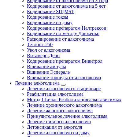
Кодирование от алкоголизма на 3 года
Кодирование от алкоголизма на 5 лет
Кодирование SIT|MST
Кодирование током
Кодирование на дому
Кодирование препаратом Налтрексон
Кодирование по методу Довженко
Раскодирование от алкоголизма
Тетлонг-250
Укол от алкоголизма
Витамерц Депо
Кодирование препаратом Вивитрол
Вшивание ампулы
Вшивание Эспераль
Вшивание торпеды от алкоголизма
Лечение алкоголизма
Лечение алкоголизма в стационаре
Реабилитация алкоголизма
Метод Шичко: Реабилитация алкозависимых
Лечение хронического алкоголизма
Лечение женского алкоголизма
Принудительное лечение алкоголизма
Лечение пивного алкоголизма
Детоксикация от алкоголя
Лечение алкоголизма на дому