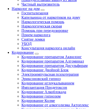
Частный вытрезвитель
Нарколог на дом
Госпитализация
Капельница от наркотиков на дому
Наркологическая помощь
Наркологическая скорая
Помощь при передозировке
Прием нарколога
Снятие ломки
УБОД
Консультация нарколога онлайн
Кодирование
Кодирование препаратом Аквилонг
Кодирование препаратом Алгоминал
Кодирование препаратом Дисульфирам
Кодирование Двойной Блок
Электроимпульсная психотерапия
Эриксоновский гипноз
Кодирование иглоукалыванием
Имплантация Продетоксон
Кодирование Алкоблокада
Кодирование гипнозом
Кодирование Колме
Кодирование от алкоголизма Актоплекс