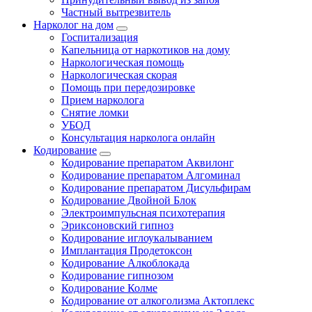
Частный вытрезвитель
Нарколог на дом
Госпитализация
Капельница от наркотиков на дому
Наркологическая помощь
Наркологическая скорая
Помощь при передозировке
Прием нарколога
Снятие ломки
УБОД
Консультация нарколога онлайн
Кодирование
Кодирование препаратом Аквилонг
Кодирование препаратом Алгоминал
Кодирование препаратом Дисульфирам
Кодирование Двойной Блок
Электроимпульсная психотерапия
Эриксоновский гипноз
Кодирование иглоукалыванием
Имплантация Продетоксон
Кодирование Алкоблокада
Кодирование гипнозом
Кодирование Колме
Кодирование от алкоголизма Актоплекс