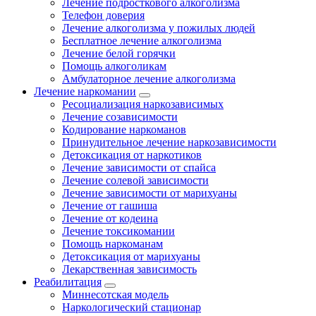
Лечение подросткового алкоголизма
Телефон доверия
Лечение алкоголизма у пожилых людей
Бесплатное лечение алкоголизма
Лечение белой горячки
Помощь алкоголикам
Амбулаторное лечение алкоголизма
Лечение наркомании
Ресоциализация наркозависимых
Лечение созависимости
Кодирование наркоманов
Принудительное лечение наркозависимости
Детоксикация от наркотиков
Лечение зависимости от спайса
Лечение солевой зависимости
Лечение зависимости от марихуаны
Лечение от гашиша
Лечение от кодеина
Лечение токсикомании
Помощь наркоманам
Детоксикация от марихуаны
Лекарственная зависимость
Реабилитация
Миннесотская модель
Наркологический стационар