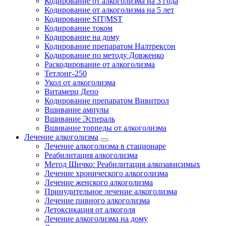
Кодирование от алкоголизма на 3 года
Кодирование от алкоголизма на 5 лет
Кодирование SIT|MST
Кодирование током
Кодирование на дому
Кодирование препаратом Налтрексон
Кодирование по методу Довженко
Раскодирование от алкоголизма
Тетлонг-250
Укол от алкоголизма
Витамерц Депо
Кодирование препаратом Вивитрол
Вшивание ампулы
Вшивание Эспераль
Вшивание торпеды от алкоголизма
Лечение алкоголизма
Лечение алкоголизма в стационаре
Реабилитация алкоголизма
Метод Шичко: Реабилитация алкозависимых
Лечение хронического алкоголизма
Лечение женского алкоголизма
Принудительное лечение алкоголизма
Лечение пивного алкоголизма
Детоксикация от алкоголя
Лечение алкоголизма на дому