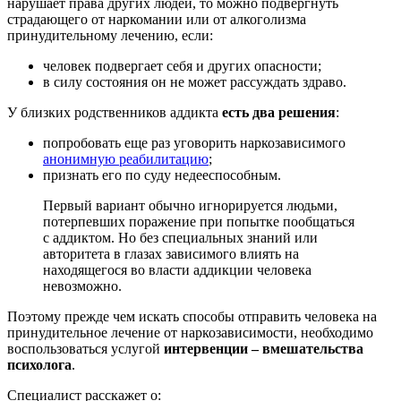
нарушает права других людей, то можно подвергнуть
страдающего от наркомании или от алкоголизма
принудительному лечению, если:
человек подвергает себя и других опасности;
в силу состояния он не может рассуждать здраво.
У близких родственников аддикта
есть два решения
:
попробовать еще раз уговорить наркозависимого
анонимную реабилитацию
;
признать его по суду недееспособным.
Первый вариант обычно игнорируется людьми,
потерпевших поражение при попытке пообщаться
с аддиктом. Но без специальных знаний или
авторитета в глазах зависимого влиять на
находящегося во власти аддикции человека
невозможно.
Поэтому прежде чем искать способы отправить человека на
принудительное лечение от наркозависимости, необходимо
воспользоваться услугой
интервенции – вмешательства
психолога
.
Специалист расскажет о: