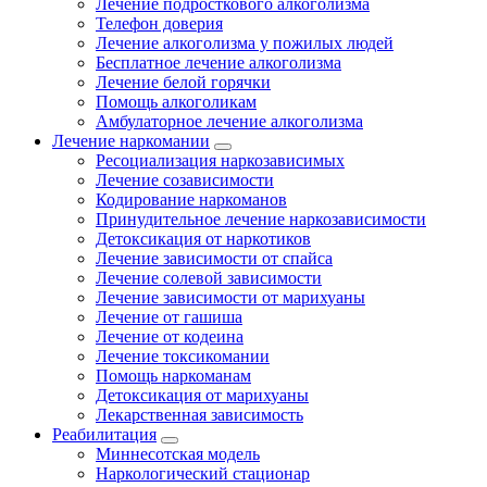
Лечение подросткового алкоголизма
Телефон доверия
Лечение алкоголизма у пожилых людей
Бесплатное лечение алкоголизма
Лечение белой горячки
Помощь алкоголикам
Амбулаторное лечение алкоголизма
Лечение наркомании
Ресоциализация наркозависимых
Лечение созависимости
Кодирование наркоманов
Принудительное лечение наркозависимости
Детоксикация от наркотиков
Лечение зависимости от спайса
Лечение солевой зависимости
Лечение зависимости от марихуаны
Лечение от гашиша
Лечение от кодеина
Лечение токсикомании
Помощь наркоманам
Детоксикация от марихуаны
Лекарственная зависимость
Реабилитация
Миннесотская модель
Наркологический стационар