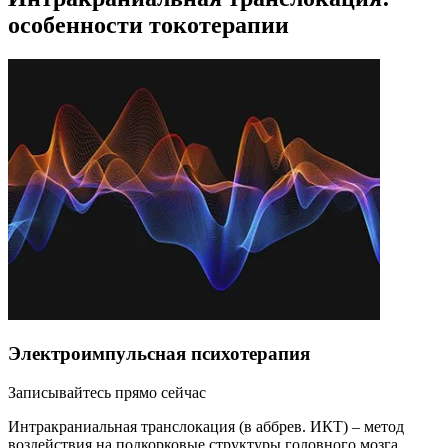
особенности токотерапии
Электроимпульсная психотерапия
Записывайтесь прямо сейчас
Интракраниальная транслокация (в аббрев. ИКТ) – метод
воздействия на подкорковые структуры головного мозга