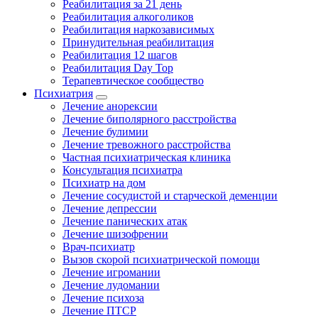
Реабилитация за 21 день
Реабилитация алкоголиков
Реабилитация наркозависимых
Принудительная реабилитация
Реабилитация 12 шагов
Реабилитация Day Top
Терапевтическое сообщество
Психиатрия
Лечение анорексии
Лечение биполярного расстройства
Лечение булимии
Лечение тревожного расстройства
Частная психиатрическая клиника
Консультация психиатра
Психиатр на дом
Лечение сосудистой и старческой деменции
Лечение депрессии
Лечение панических атак
Лечение шизофрении
Врач-психиатр
Вызов скорой психиатрической помощи
Лечение игромании
Лечение лудомании
Лечение психоза
Лечение ПТСР