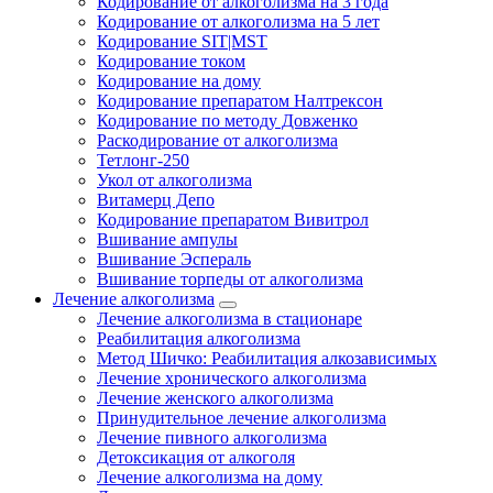
Кодирование от алкоголизма на 3 года
Кодирование от алкоголизма на 5 лет
Кодирование SIT|MST
Кодирование током
Кодирование на дому
Кодирование препаратом Налтрексон
Кодирование по методу Довженко
Раскодирование от алкоголизма
Тетлонг-250
Укол от алкоголизма
Витамерц Депо
Кодирование препаратом Вивитрол
Вшивание ампулы
Вшивание Эспераль
Вшивание торпеды от алкоголизма
Лечение алкоголизма
Лечение алкоголизма в стационаре
Реабилитация алкоголизма
Метод Шичко: Реабилитация алкозависимых
Лечение хронического алкоголизма
Лечение женского алкоголизма
Принудительное лечение алкоголизма
Лечение пивного алкоголизма
Детоксикация от алкоголя
Лечение алкоголизма на дому