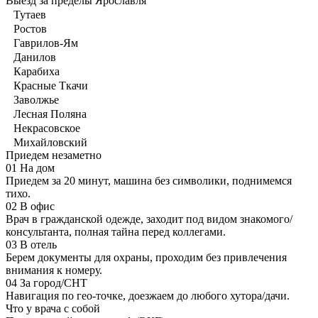
Выезд за пределы Ярославля
Тутаев
Ростов
Гаврилов-Ям
Данилов
Карабиха
Красные Ткачи
Заволжье
Лесная Поляна
Некрасовское
Михайловский
Приедем незаметно
01
На дом
Приедем за 20 минут, машина без символики, поднимемся
тихо.
02
В офис
Врач в гражданской одежде, заходит под видом знакомого/
консультанта, полная тайна перед коллегами.
03
В отель
Берем документы для охраны, проходим без привлечения
внимания к номеру.
04
За город/СНТ
Навигация по гео-точке, доезжаем до любого хутора/дачи.
Что у врача с собой