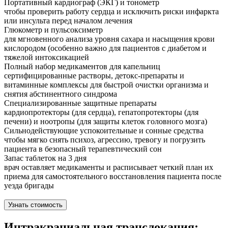
Портативный кардиограф (ЭКГ) и тонометр
чтобы проверить работу сердца и исключить риски инфаркта
или инсульта перед началом лечения
Глюкометр и пульсоксиметр
для мгновенного анализа уровня сахара и насыщения крови
кислородом (особенно важно для пациентов с диабетом и
тяжелой интоксикацией
Полный набор медикаментов для капельниц
сертифицированные растворы, детокс-препараты и
витаминные комплексы для быстрой очистки организма и
снятия абстинентного синдрома
Специализированные защитные препараты
кардиопротекторы (для сердца), гепатопротекторы (для
печени) и ноотропы (для защиты клеток головного мозга)
Сильнодействующие успокоительные и сонные средства
чтобы мягко снять психоз, агрессию, тревогу и погрузить
пациента в безопасный терапевтический сон
Запас таблеток на 3 дня
врач оставляет медикаменты и расписывает четкий план их
приема для самостоятельного восстановления пациента после
уезда бригады
Узнать стоимость
Интракраниальная транслокация: