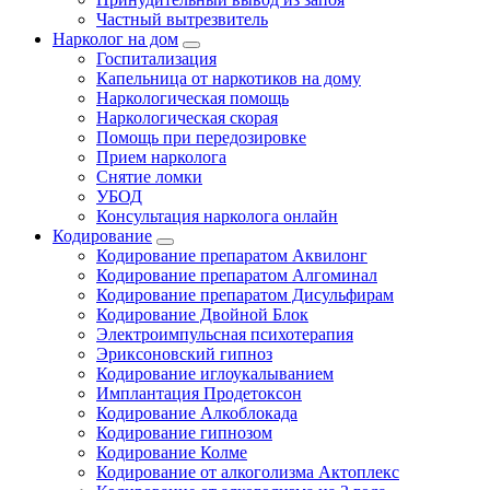
Частный вытрезвитель
Нарколог на дом
Госпитализация
Капельница от наркотиков на дому
Наркологическая помощь
Наркологическая скорая
Помощь при передозировке
Прием нарколога
Снятие ломки
УБОД
Консультация нарколога онлайн
Кодирование
Кодирование препаратом Аквилонг
Кодирование препаратом Алгоминал
Кодирование препаратом Дисульфирам
Кодирование Двойной Блок
Электроимпульсная психотерапия
Эриксоновский гипноз
Кодирование иглоукалыванием
Имплантация Продетоксон
Кодирование Алкоблокада
Кодирование гипнозом
Кодирование Колме
Кодирование от алкоголизма Актоплекс