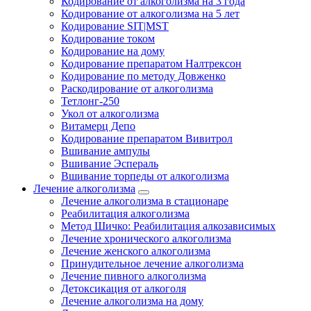
Кодирование от алкоголизма на 3 года
Кодирование от алкоголизма на 5 лет
Кодирование SIT|MST
Кодирование током
Кодирование на дому
Кодирование препаратом Налтрексон
Кодирование по методу Довженко
Раскодирование от алкоголизма
Тетлонг-250
Укол от алкоголизма
Витамерц Депо
Кодирование препаратом Вивитрол
Вшивание ампулы
Вшивание Эспераль
Вшивание торпеды от алкоголизма
Лечение алкоголизма
Лечение алкоголизма в стационаре
Реабилитация алкоголизма
Метод Шичко: Реабилитация алкозависимых
Лечение хронического алкоголизма
Лечение женского алкоголизма
Принудительное лечение алкоголизма
Лечение пивного алкоголизма
Детоксикация от алкоголя
Лечение алкоголизма на дому