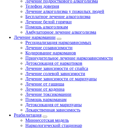
Лечение подросткового алкоголизма
Телефон доверия
Лечение алкоголизма у пожилых людей
Бесплатное лечение алкоголизма
Лечение белой горячки
Помощь алкоголикам
Амбулаторное лечение алкоголизма
Лечение наркомании
Ресоциализация наркозависимых
Лечение созависимости
Кодирование наркоманов
Принудительное лечение наркозависимости
Детоксикация от наркотиков
Лечение зависимости от спайса
Лечение солевой зависимости
Лечение зависимости от марихуаны
Лечение от гашиша
Лечение от кодеина
Лечение токсикомании
Помощь наркоманам
Детоксикация от марихуаны
Лекарственная зависимость
Реабилитация
Миннесотская модель
Наркологический стационар