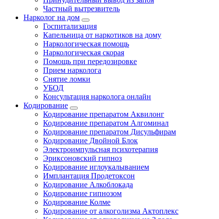
Частный вытрезвитель
Нарколог на дом
Госпитализация
Капельница от наркотиков на дому
Наркологическая помощь
Наркологическая скорая
Помощь при передозировке
Прием нарколога
Снятие ломки
УБОД
Консультация нарколога онлайн
Кодирование
Кодирование препаратом Аквилонг
Кодирование препаратом Алгоминал
Кодирование препаратом Дисульфирам
Кодирование Двойной Блок
Электроимпульсная психотерапия
Эриксоновский гипноз
Кодирование иглоукалыванием
Имплантация Продетоксон
Кодирование Алкоблокада
Кодирование гипнозом
Кодирование Колме
Кодирование от алкоголизма Актоплекс