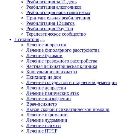
Реабилитация за 21 день
Реабилитация алкоголиков
Реабилитация наркозависимых
Принудительная реабилитация
Реабилитация 12 шагов
Реабилитация Day Top
Терапевтическое сообщество
Психиатрия
Лечение анорексии
Лечение биполярного расстройства
Лечение булимии
Лечение тревожного расстройства
Частная психиатрическая клиника
Консультация психиатра
Психиатр на дом
Лечение сосудистой и старческой деменции
Лечение депрессии
Лечение панических атак
Лечение шизофрении
Врач-психиатр
Вызов скорой психиатрической помощи
Лечение игромании
Лечение лудомании
Лечение психоза
Лечение ПТСР