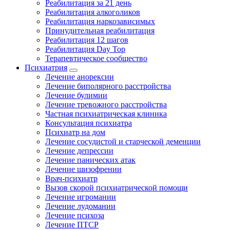
Реабилитация за 21 день
Реабилитация алкоголиков
Реабилитация наркозависимых
Принудительная реабилитация
Реабилитация 12 шагов
Реабилитация Day Top
Терапевтическое сообщество
Психиатрия
Лечение анорексии
Лечение биполярного расстройства
Лечение булимии
Лечение тревожного расстройства
Частная психиатрическая клиника
Консультация психиатра
Психиатр на дом
Лечение сосудистой и старческой деменции
Лечение депрессии
Лечение панических атак
Лечение шизофрении
Врач-психиатр
Вызов скорой психиатрической помощи
Лечение игромании
Лечение лудомании
Лечение психоза
Лечение ПТСР