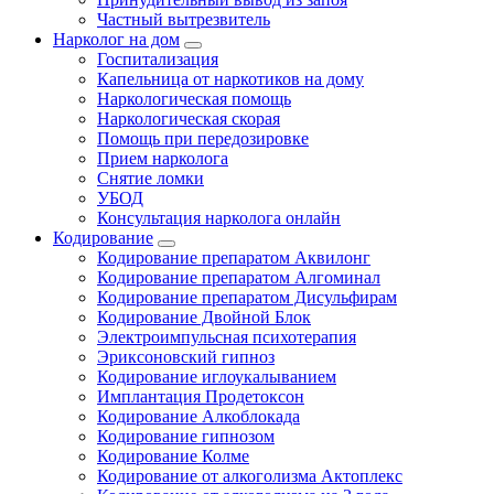
Частный вытрезвитель
Нарколог на дом
Госпитализация
Капельница от наркотиков на дому
Наркологическая помощь
Наркологическая скорая
Помощь при передозировке
Прием нарколога
Снятие ломки
УБОД
Консультация нарколога онлайн
Кодирование
Кодирование препаратом Аквилонг
Кодирование препаратом Алгоминал
Кодирование препаратом Дисульфирам
Кодирование Двойной Блок
Электроимпульсная психотерапия
Эриксоновский гипноз
Кодирование иглоукалыванием
Имплантация Продетоксон
Кодирование Алкоблокада
Кодирование гипнозом
Кодирование Колме
Кодирование от алкоголизма Актоплекс