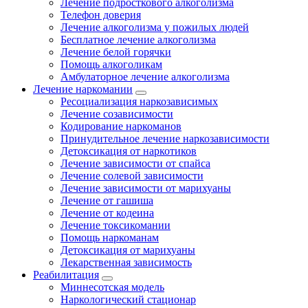
Лечение подросткового алкоголизма
Телефон доверия
Лечение алкоголизма у пожилых людей
Бесплатное лечение алкоголизма
Лечение белой горячки
Помощь алкоголикам
Амбулаторное лечение алкоголизма
Лечение наркомании
Ресоциализация наркозависимых
Лечение созависимости
Кодирование наркоманов
Принудительное лечение наркозависимости
Детоксикация от наркотиков
Лечение зависимости от спайса
Лечение солевой зависимости
Лечение зависимости от марихуаны
Лечение от гашиша
Лечение от кодеина
Лечение токсикомании
Помощь наркоманам
Детоксикация от марихуаны
Лекарственная зависимость
Реабилитация
Миннесотская модель
Наркологический стационар