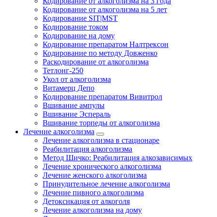
Кодирование от алкоголизма на 3 года
Кодирование от алкоголизма на 5 лет
Кодирование SIT|MST
Кодирование током
Кодирование на дому
Кодирование препаратом Налтрексон
Кодирование по методу Довженко
Раскодирование от алкоголизма
Тетлонг-250
Укол от алкоголизма
Витамерц Депо
Кодирование препаратом Вивитрол
Вшивание ампулы
Вшивание Эспераль
Вшивание торпеды от алкоголизма
Лечение алкоголизма
Лечение алкоголизма в стационаре
Реабилитация алкоголизма
Метод Шичко: Реабилитация алкозависимых
Лечение хронического алкоголизма
Лечение женского алкоголизма
Принудительное лечение алкоголизма
Лечение пивного алкоголизма
Детоксикация от алкоголя
Лечение алкоголизма на дому