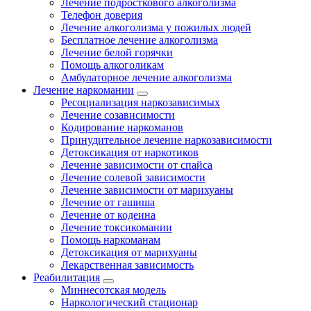
Лечение подросткового алкоголизма
Телефон доверия
Лечение алкоголизма у пожилых людей
Бесплатное лечение алкоголизма
Лечение белой горячки
Помощь алкоголикам
Амбулаторное лечение алкоголизма
Лечение наркомании
Ресоциализация наркозависимых
Лечение созависимости
Кодирование наркоманов
Принудительное лечение наркозависимости
Детоксикация от наркотиков
Лечение зависимости от спайса
Лечение солевой зависимости
Лечение зависимости от марихуаны
Лечение от гашиша
Лечение от кодеина
Лечение токсикомании
Помощь наркоманам
Детоксикация от марихуаны
Лекарственная зависимость
Реабилитация
Миннесотская модель
Наркологический стационар