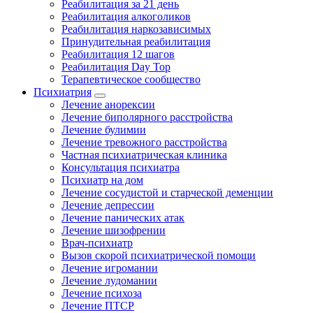
Реабилитация за 21 день
Реабилитация алкоголиков
Реабилитация наркозависимых
Принудительная реабилитация
Реабилитация 12 шагов
Реабилитация Day Top
Терапевтическое сообщество
Психиатрия
Лечение анорексии
Лечение биполярного расстройства
Лечение булимии
Лечение тревожного расстройства
Частная психиатрическая клиника
Консультация психиатра
Психиатр на дом
Лечение сосудистой и старческой деменции
Лечение депрессии
Лечение панических атак
Лечение шизофрении
Врач-психиатр
Вызов скорой психиатрической помощи
Лечение игромании
Лечение лудомании
Лечение психоза
Лечение ПТСР