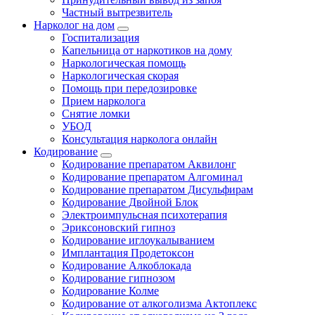
Частный вытрезвитель
Нарколог на дом
Госпитализация
Капельница от наркотиков на дому
Наркологическая помощь
Наркологическая скорая
Помощь при передозировке
Прием нарколога
Снятие ломки
УБОД
Консультация нарколога онлайн
Кодирование
Кодирование препаратом Аквилонг
Кодирование препаратом Алгоминал
Кодирование препаратом Дисульфирам
Кодирование Двойной Блок
Электроимпульсная психотерапия
Эриксоновский гипноз
Кодирование иглоукалыванием
Имплантация Продетоксон
Кодирование Алкоблокада
Кодирование гипнозом
Кодирование Колме
Кодирование от алкоголизма Актоплекс