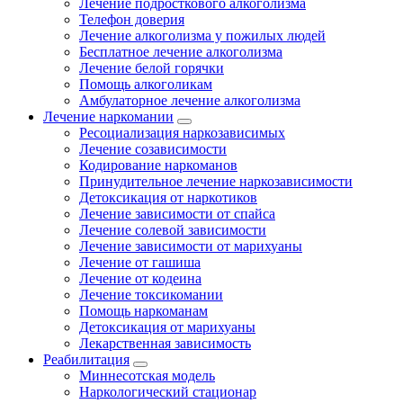
Лечение подросткового алкоголизма
Телефон доверия
Лечение алкоголизма у пожилых людей
Бесплатное лечение алкоголизма
Лечение белой горячки
Помощь алкоголикам
Амбулаторное лечение алкоголизма
Лечение наркомании
Ресоциализация наркозависимых
Лечение созависимости
Кодирование наркоманов
Принудительное лечение наркозависимости
Детоксикация от наркотиков
Лечение зависимости от спайса
Лечение солевой зависимости
Лечение зависимости от марихуаны
Лечение от гашиша
Лечение от кодеина
Лечение токсикомании
Помощь наркоманам
Детоксикация от марихуаны
Лекарственная зависимость
Реабилитация
Миннесотская модель
Наркологический стационар