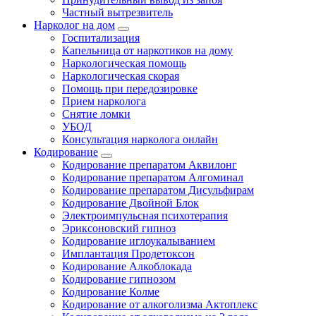
Частный вытрезвитель
Нарколог на дом
Госпитализация
Капельница от наркотиков на дому
Наркологическая помощь
Наркологическая скорая
Помощь при передозировке
Прием нарколога
Снятие ломки
УБОД
Консультация нарколога онлайн
Кодирование
Кодирование препаратом Аквилонг
Кодирование препаратом Алгоминал
Кодирование препаратом Дисульфирам
Кодирование Двойной Блок
Электроимпульсная психотерапия
Эриксоновский гипноз
Кодирование иглоукалыванием
Имплантация Продетоксон
Кодирование Алкоблокада
Кодирование гипнозом
Кодирование Колме
Кодирование от алкоголизма Актоплекс