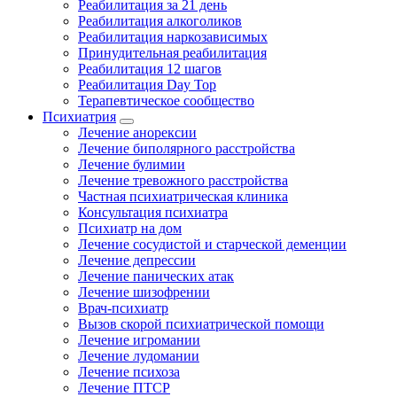
Реабилитация за 21 день
Реабилитация алкоголиков
Реабилитация наркозависимых
Принудительная реабилитация
Реабилитация 12 шагов
Реабилитация Day Top
Терапевтическое сообщество
Психиатрия
Лечение анорексии
Лечение биполярного расстройства
Лечение булимии
Лечение тревожного расстройства
Частная психиатрическая клиника
Консультация психиатра
Психиатр на дом
Лечение сосудистой и старческой деменции
Лечение депрессии
Лечение панических атак
Лечение шизофрении
Врач-психиатр
Вызов скорой психиатрической помощи
Лечение игромании
Лечение лудомании
Лечение психоза
Лечение ПТСР