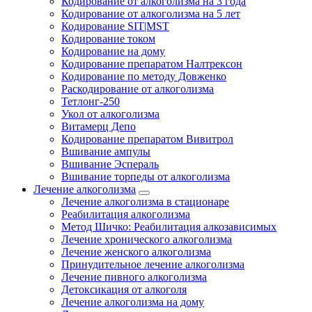
Кодирование от алкоголизма на 3 года
Кодирование от алкоголизма на 5 лет
Кодирование SIT|MST
Кодирование током
Кодирование на дому
Кодирование препаратом Налтрексон
Кодирование по методу Довженко
Раскодирование от алкоголизма
Тетлонг-250
Укол от алкоголизма
Витамерц Депо
Кодирование препаратом Вивитрол
Вшивание ампулы
Вшивание Эспераль
Вшивание торпеды от алкоголизма
Лечение алкоголизма
Лечение алкоголизма в стационаре
Реабилитация алкоголизма
Метод Шичко: Реабилитация алкозависимых
Лечение хронического алкоголизма
Лечение женского алкоголизма
Принудительное лечение алкоголизма
Лечение пивного алкоголизма
Детоксикация от алкоголя
Лечение алкоголизма на дому