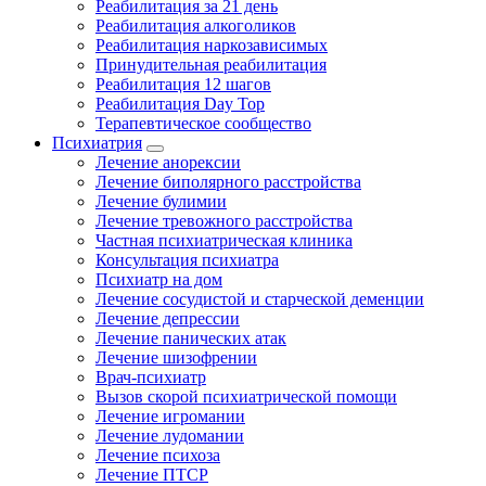
Реабилитация за 21 день
Реабилитация алкоголиков
Реабилитация наркозависимых
Принудительная реабилитация
Реабилитация 12 шагов
Реабилитация Day Top
Терапевтическое сообщество
Психиатрия
Лечение анорексии
Лечение биполярного расстройства
Лечение булимии
Лечение тревожного расстройства
Частная психиатрическая клиника
Консультация психиатра
Психиатр на дом
Лечение сосудистой и старческой деменции
Лечение депрессии
Лечение панических атак
Лечение шизофрении
Врач-психиатр
Вызов скорой психиатрической помощи
Лечение игромании
Лечение лудомании
Лечение психоза
Лечение ПТСР