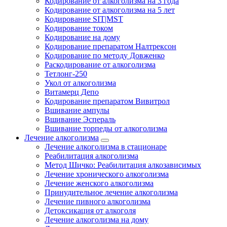
Кодирование от алкоголизма на 3 года
Кодирование от алкоголизма на 5 лет
Кодирование SIT|MST
Кодирование током
Кодирование на дому
Кодирование препаратом Налтрексон
Кодирование по методу Довженко
Раскодирование от алкоголизма
Тетлонг-250
Укол от алкоголизма
Витамерц Депо
Кодирование препаратом Вивитрол
Вшивание ампулы
Вшивание Эспераль
Вшивание торпеды от алкоголизма
Лечение алкоголизма
Лечение алкоголизма в стационаре
Реабилитация алкоголизма
Метод Шичко: Реабилитация алкозависимых
Лечение хронического алкоголизма
Лечение женского алкоголизма
Принудительное лечение алкоголизма
Лечение пивного алкоголизма
Детоксикация от алкоголя
Лечение алкоголизма на дому