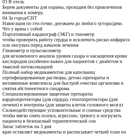
03
В отель
Берем документы для охраны, проходим без привлечения
внимания к номеру.
04
За город/СНТ
Навигация по гео-точке, доезжаем до любого хутора/дачи.
Что у врача с собой
Портативный кардиограф (ЭКГ) и тонометр
чтобы проверить работу сердца и исключить риски инфаркта
или инсульта перед началом лечения
Глюкометр и пульсоксиметр
для мгновенного анализа уровня сахара и насыщения крови
кислородом (особенно важно для пациентов с диабетом и
тяжелой интоксикацией
Полный набор медикаментов для капельниц
сертифицированные растворы, детокс-препараты и
витаминные комплексы для быстрой очистки организма и
снятия абстинентного синдрома
Специализированные защитные препараты
кардиопротекторы (для сердца), гепатопротекторы (для
печени) и ноотропы (для защиты клеток головного мозга)
Сильнодействующие успокоительные и сонные средства
чтобы мягко снять психоз, агрессию, тревогу и погрузить
пациента в безопасный терапевтический сон
Запас таблеток на 3 дня
врач оставляет медикаменты и расписывает четкий план их