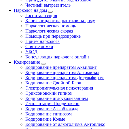
Частный вытрезвитель
Нарколог на дом
Госпитализация
Капельница от наркотиков на дому
Наркологическая помощь
Наркологическая скорая
Помощь при передозировке
Прием нарколога
Снятие ломки
УБОД
Консультация нарколога онлайн
Кодирование
Кодирование препаратом Аквилонг
Кодирование препаратом Алгоминал
Кодирование препаратом Дисульфирам
Кодирование Двойной Блок
Электроимпульсная психотерапия
Эриксоновский гипноз
Кодирование иглоукалыванием
Имплантация Продетоксон
Кодирование Алкоблокада
Кодирование гипнозом
Кодирование Колме
Кодирование от алкоголизма Актоплекс