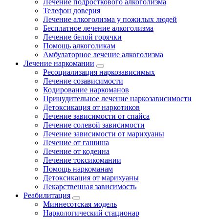
Лечение подросткового алкоголизма
Телефон доверия
Лечение алкоголизма у пожилых людей
Бесплатное лечение алкоголизма
Лечение белой горячки
Помощь алкоголикам
Амбулаторное лечение алкоголизма
Лечение наркомании
Ресоциализация наркозависимых
Лечение созависимости
Кодирование наркоманов
Принудительное лечение наркозависимости
Детоксикация от наркотиков
Лечение зависимости от спайса
Лечение солевой зависимости
Лечение зависимости от марихуаны
Лечение от гашиша
Лечение от кодеина
Лечение токсикомании
Помощь наркоманам
Детоксикация от марихуаны
Лекарственная зависимость
Реабилитация
Миннесотская модель
Наркологический стационар