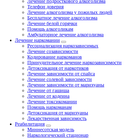
Лечение подросткового алкоголизма
Телефон доверия
Лечение алкоголизма у пожилых людей
Бесплатное лечение алкоголизма
Лечение белой горячки
Помощь алкоголикам
Амбулаторное лечение алкоголизма
Лечение наркомании
Ресоциализация наркозависимых
Лечение созависимости
Кодирование наркоманов
Принудительное лечение наркозависимости
Детоксикация от наркотиков
Лечение зависимости от спайса
Лечение солевой зависимости
Лечение зависимости от марихуаны
Лечение от гашиша
Лечение от кодеина
Лечение токсикомании
Помощь наркоманам
Детоксикация от марихуаны
Лекарственная зависимость
Реабилитация
Миннесотская модель
Наркологический стационар