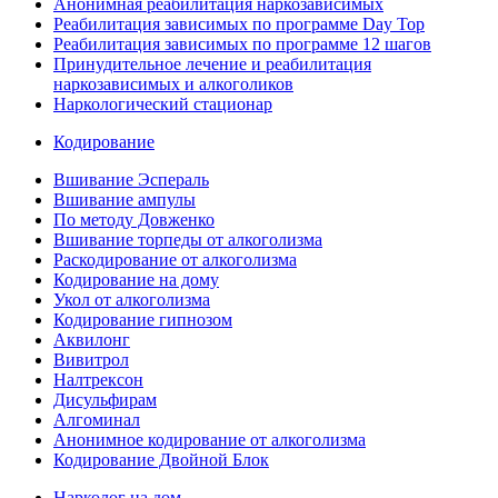
Анонимная реабилитация наркозависимых
Реабилитация зависимых по программе Day Top
Реабилитация зависимых по программе 12 шагов
Принудительное лечение и реабилитация
наркозависимых и алкоголиков
Наркологический стационар
Кодирование
Вшивание Эспераль
Вшивание ампулы
По методу Довженко
Вшивание торпеды от алкоголизма
Раскодирование от алкоголизма
Кодирование на дому
Укол от алкоголизма
Кодирование гипнозом
Аквилонг
Вивитрол
Налтрексон
Дисульфирам
Алгоминал
Анонимное кодирование от алкоголизма
Кодирование Двойной Блок
Нарколог на дом