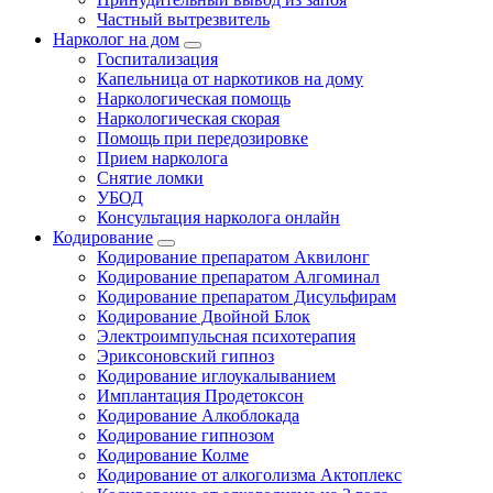
Частный вытрезвитель
Нарколог на дом
Госпитализация
Капельница от наркотиков на дому
Наркологическая помощь
Наркологическая скорая
Помощь при передозировке
Прием нарколога
Снятие ломки
УБОД
Консультация нарколога онлайн
Кодирование
Кодирование препаратом Аквилонг
Кодирование препаратом Алгоминал
Кодирование препаратом Дисульфирам
Кодирование Двойной Блок
Электроимпульсная психотерапия
Эриксоновский гипноз
Кодирование иглоукалыванием
Имплантация Продетоксон
Кодирование Алкоблокада
Кодирование гипнозом
Кодирование Колме
Кодирование от алкоголизма Актоплекс