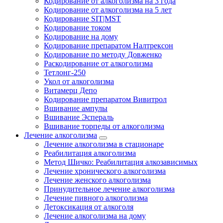
Кодирование от алкоголизма на 3 года
Кодирование от алкоголизма на 5 лет
Кодирование SIT|MST
Кодирование током
Кодирование на дому
Кодирование препаратом Налтрексон
Кодирование по методу Довженко
Раскодирование от алкоголизма
Тетлонг-250
Укол от алкоголизма
Витамерц Депо
Кодирование препаратом Вивитрол
Вшивание ампулы
Вшивание Эспераль
Вшивание торпеды от алкоголизма
Лечение алкоголизма
Лечение алкоголизма в стационаре
Реабилитация алкоголизма
Метод Шичко: Реабилитация алкозависимых
Лечение хронического алкоголизма
Лечение женского алкоголизма
Принудительное лечение алкоголизма
Лечение пивного алкоголизма
Детоксикация от алкоголя
Лечение алкоголизма на дому