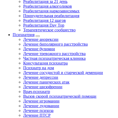
Реабилитация за 21 день
Реабилитация алкоголиков
Реабилитация наркозависимых
Принудительная реабилитация
Реабилитация 12 шагов
Реабилитация Day Top
Терапевтическое сообщество
Психиатрия
Лечение анорексии
Лечение биполярного расстройства
Лечение булимии
Лечение тревожного расстройства
Частная психиатрическая клиника
Консультация психиатра
Психиатр на дом
Лечение сосудистой и старческой деменции
Лечение депрессии
Лечение панических атак
Лечение шизофрении
Врач-психиатр
Вызов скорой психиатрической помощи
Лечение игромании
Лечение лудомании
Лечение психоза
Лечение ПТСР