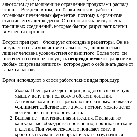
алкоголем дает мощнейшее отравление продуктами распада
этанола. Все дело в том, что блокируется выработка
отдельных печеночных ферментов, поэтому в организме
скапливается ацетальдегид. Он относится к числу очень
токсичных соединений, которые быстро разрушают клетки
внутренних органов.
Второй препарат – блокирует опиоидные рецепторы. Он не
вступает во взаимодействие с алкоголем, но полностью
лишает человека удовольствия от выпитого. Более того, он
постепенно начинает ощущать
непреодолимое
отвращение к
любым спиртным напиткам, которое дает о себе знать даже от
запаха алкоголя.
Врачи используют в своей работе такие виды процедур:
Уколы. Препараты через шприц вводятся в ягодичную
мышцу, вену или под кожу в области лопатки.
Активные компоненты работают по-разному, но вместе
усиливают
действие друг друга, поэтому можно легко
достичь позитивного результата.
Вшивание + внутривенная инъекция. Препарат из
капсулы высвобождается постепенно, проникая в ткани
и клетки. При уколе лекарство попадает сразу в
кровоток и усваивается практически сразу, начиная