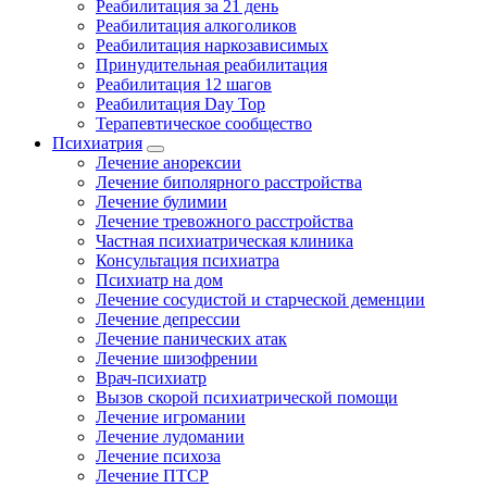
Реабилитация за 21 день
Реабилитация алкоголиков
Реабилитация наркозависимых
Принудительная реабилитация
Реабилитация 12 шагов
Реабилитация Day Top
Терапевтическое сообщество
Психиатрия
Лечение анорексии
Лечение биполярного расстройства
Лечение булимии
Лечение тревожного расстройства
Частная психиатрическая клиника
Консультация психиатра
Психиатр на дом
Лечение сосудистой и старческой деменции
Лечение депрессии
Лечение панических атак
Лечение шизофрении
Врач-психиатр
Вызов скорой психиатрической помощи
Лечение игромании
Лечение лудомании
Лечение психоза
Лечение ПТСР