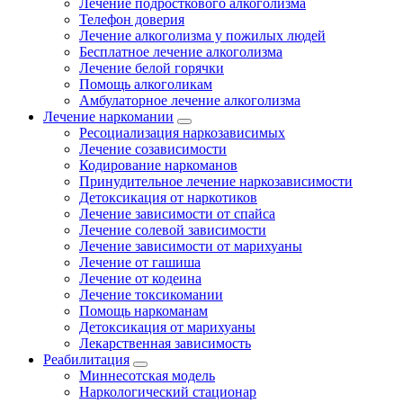
Лечение подросткового алкоголизма
Телефон доверия
Лечение алкоголизма у пожилых людей
Бесплатное лечение алкоголизма
Лечение белой горячки
Помощь алкоголикам
Амбулаторное лечение алкоголизма
Лечение наркомании
Ресоциализация наркозависимых
Лечение созависимости
Кодирование наркоманов
Принудительное лечение наркозависимости
Детоксикация от наркотиков
Лечение зависимости от спайса
Лечение солевой зависимости
Лечение зависимости от марихуаны
Лечение от гашиша
Лечение от кодеина
Лечение токсикомании
Помощь наркоманам
Детоксикация от марихуаны
Лекарственная зависимость
Реабилитация
Миннесотская модель
Наркологический стационар