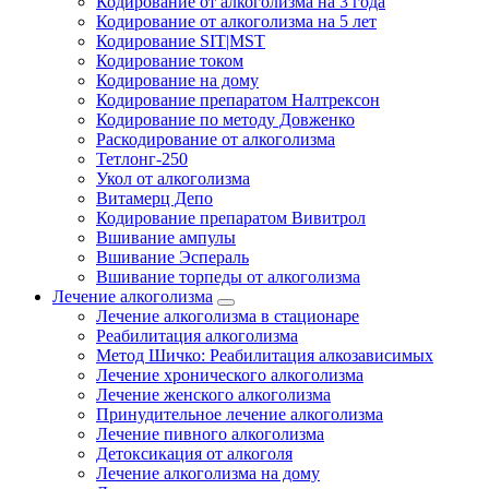
Кодирование от алкоголизма на 3 года
Кодирование от алкоголизма на 5 лет
Кодирование SIT|MST
Кодирование током
Кодирование на дому
Кодирование препаратом Налтрексон
Кодирование по методу Довженко
Раскодирование от алкоголизма
Тетлонг-250
Укол от алкоголизма
Витамерц Депо
Кодирование препаратом Вивитрол
Вшивание ампулы
Вшивание Эспераль
Вшивание торпеды от алкоголизма
Лечение алкоголизма
Лечение алкоголизма в стационаре
Реабилитация алкоголизма
Метод Шичко: Реабилитация алкозависимых
Лечение хронического алкоголизма
Лечение женского алкоголизма
Принудительное лечение алкоголизма
Лечение пивного алкоголизма
Детоксикация от алкоголя
Лечение алкоголизма на дому