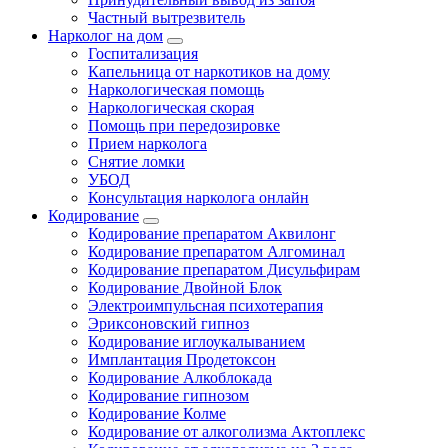
Частный вытрезвитель
Нарколог на дом
Госпитализация
Капельница от наркотиков на дому
Наркологическая помощь
Наркологическая скорая
Помощь при передозировке
Прием нарколога
Снятие ломки
УБОД
Консультация нарколога онлайн
Кодирование
Кодирование препаратом Аквилонг
Кодирование препаратом Алгоминал
Кодирование препаратом Дисульфирам
Кодирование Двойной Блок
Электроимпульсная психотерапия
Эриксоновский гипноз
Кодирование иглоукалыванием
Имплантация Продетоксон
Кодирование Алкоблокада
Кодирование гипнозом
Кодирование Колме
Кодирование от алкоголизма Актоплекс