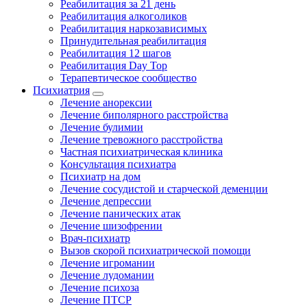
Реабилитация за 21 день
Реабилитация алкоголиков
Реабилитация наркозависимых
Принудительная реабилитация
Реабилитация 12 шагов
Реабилитация Day Top
Терапевтическое сообщество
Психиатрия
Лечение анорексии
Лечение биполярного расстройства
Лечение булимии
Лечение тревожного расстройства
Частная психиатрическая клиника
Консультация психиатра
Психиатр на дом
Лечение сосудистой и старческой деменции
Лечение депрессии
Лечение панических атак
Лечение шизофрении
Врач-психиатр
Вызов скорой психиатрической помощи
Лечение игромании
Лечение лудомании
Лечение психоза
Лечение ПТСР