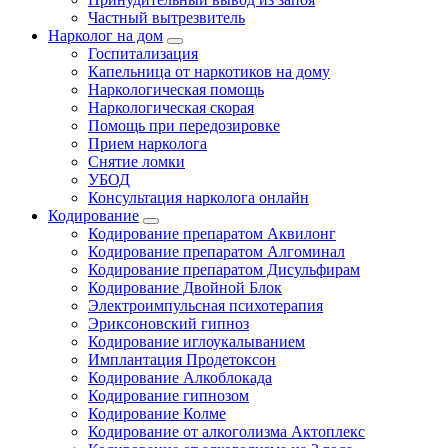
Частный вытрезвитель
Нарколог на дом
Госпитализация
Капельница от наркотиков на дому
Наркологическая помощь
Наркологическая скорая
Помощь при передозировке
Прием нарколога
Снятие ломки
УБОД
Консультация нарколога онлайн
Кодирование
Кодирование препаратом Аквилонг
Кодирование препаратом Алгоминал
Кодирование препаратом Дисульфирам
Кодирование Двойной Блок
Электроимпульсная психотерапия
Эриксоновский гипноз
Кодирование иглоукалыванием
Имплантация Продетоксон
Кодирование Алкоблокада
Кодирование гипнозом
Кодирование Колме
Кодирование от алкоголизма Актоплекс