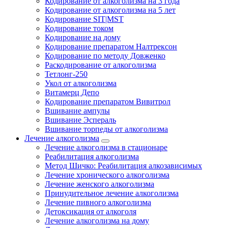
Кодирование от алкоголизма на 3 года
Кодирование от алкоголизма на 5 лет
Кодирование SIT|MST
Кодирование током
Кодирование на дому
Кодирование препаратом Налтрексон
Кодирование по методу Довженко
Раскодирование от алкоголизма
Тетлонг-250
Укол от алкоголизма
Витамерц Депо
Кодирование препаратом Вивитрол
Вшивание ампулы
Вшивание Эспераль
Вшивание торпеды от алкоголизма
Лечение алкоголизма
Лечение алкоголизма в стационаре
Реабилитация алкоголизма
Метод Шичко: Реабилитация алкозависимых
Лечение хронического алкоголизма
Лечение женского алкоголизма
Принудительное лечение алкоголизма
Лечение пивного алкоголизма
Детоксикация от алкоголя
Лечение алкоголизма на дому