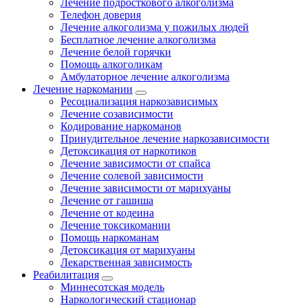
Лечение подросткового алкоголизма
Телефон доверия
Лечение алкоголизма у пожилых людей
Бесплатное лечение алкоголизма
Лечение белой горячки
Помощь алкоголикам
Амбулаторное лечение алкоголизма
Лечение наркомании
Ресоциализация наркозависимых
Лечение созависимости
Кодирование наркоманов
Принудительное лечение наркозависимости
Детоксикация от наркотиков
Лечение зависимости от спайса
Лечение солевой зависимости
Лечение зависимости от марихуаны
Лечение от гашиша
Лечение от кодеина
Лечение токсикомании
Помощь наркоманам
Детоксикация от марихуаны
Лекарственная зависимость
Реабилитация
Миннесотская модель
Наркологический стационар