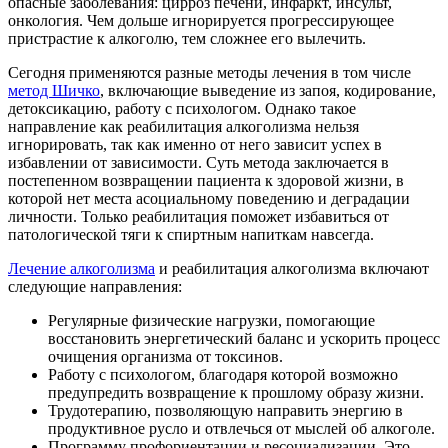
опасные заболевания: цирроз печени, инфаркт, инсульт,
онкология. Чем дольше игнорируется прогрессирующее
пристрастие к алкоголю, тем сложнее его вылечить.
Сегодня применяются разные методы лечения в том числе
метод Шичко
, включающие выведение из запоя, кодирование,
детоксикацию, работу с психологом. Однако такое
направление как реабилитация алкоголизма нельзя
игнорировать, так как именно от него зависит успех в
избавлении от зависимости. Суть метода заключается в
постепенном возвращении пациента к здоровой жизни, в
которой нет места асоциальному поведению и деградации
личности. Только реабилитация поможет избавиться от
патологической тяги к спиртным напиткам навсегда.
Лечение алкоголизма
и реабилитация алкоголизма включают
следующие направления:
Регулярные физические нагрузки, помогающие
восстановить энергетический баланс и ускорить процесс
очищения организма от токсинов.
Работу с психологом, благодаря которой возможно
предупредить возвращение к прошлому образу жизни.
Трудотерапию, позволяющую направить энергию в
продуктивное русло и отвлечься от мыслей об алкоголе.
Программу профориентации и ресоциализации. Это