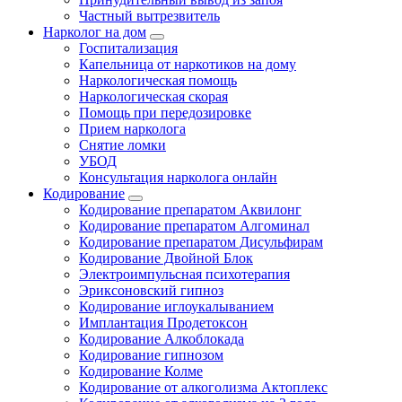
Частный вытрезвитель
Нарколог на дом
Госпитализация
Капельница от наркотиков на дому
Наркологическая помощь
Наркологическая скорая
Помощь при передозировке
Прием нарколога
Снятие ломки
УБОД
Консультация нарколога онлайн
Кодирование
Кодирование препаратом Аквилонг
Кодирование препаратом Алгоминал
Кодирование препаратом Дисульфирам
Кодирование Двойной Блок
Электроимпульсная психотерапия
Эриксоновский гипноз
Кодирование иглоукалыванием
Имплантация Продетоксон
Кодирование Алкоблокада
Кодирование гипнозом
Кодирование Колме
Кодирование от алкоголизма Актоплекс