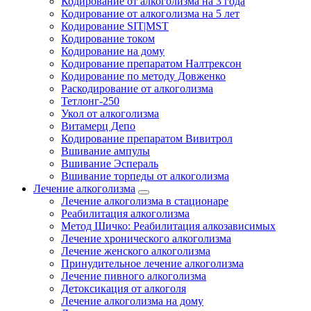
Кодирование от алкоголизма на 3 года
Кодирование от алкоголизма на 5 лет
Кодирование SIT|MST
Кодирование током
Кодирование на дому
Кодирование препаратом Налтрексон
Кодирование по методу Довженко
Раскодирование от алкоголизма
Тетлонг-250
Укол от алкоголизма
Витамерц Депо
Кодирование препаратом Вивитрол
Вшивание ампулы
Вшивание Эспераль
Вшивание торпеды от алкоголизма
Лечение алкоголизма
Лечение алкоголизма в стационаре
Реабилитация алкоголизма
Метод Шичко: Реабилитация алкозависимых
Лечение хронического алкоголизма
Лечение женского алкоголизма
Принудительное лечение алкоголизма
Лечение пивного алкоголизма
Детоксикация от алкоголя
Лечение алкоголизма на дому