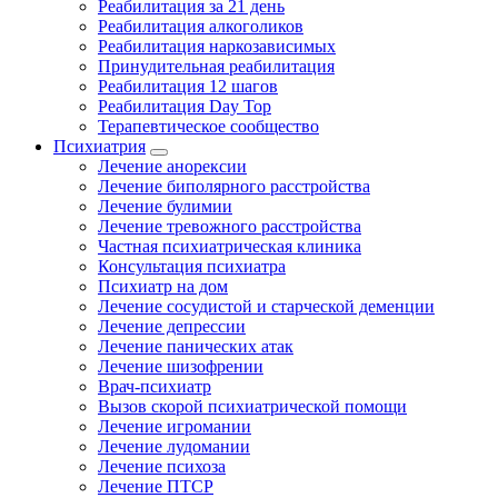
Реабилитация за 21 день
Реабилитация алкоголиков
Реабилитация наркозависимых
Принудительная реабилитация
Реабилитация 12 шагов
Реабилитация Day Top
Терапевтическое сообщество
Психиатрия
Лечение анорексии
Лечение биполярного расстройства
Лечение булимии
Лечение тревожного расстройства
Частная психиатрическая клиника
Консультация психиатра
Психиатр на дом
Лечение сосудистой и старческой деменции
Лечение депрессии
Лечение панических атак
Лечение шизофрении
Врач-психиатр
Вызов скорой психиатрической помощи
Лечение игромании
Лечение лудомании
Лечение психоза
Лечение ПТСР