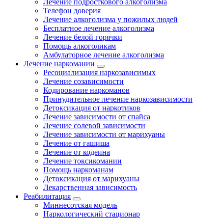
Лечение подросткового алкоголизма
Телефон доверия
Лечение алкоголизма у пожилых людей
Бесплатное лечение алкоголизма
Лечение белой горячки
Помощь алкоголикам
Амбулаторное лечение алкоголизма
Лечение наркомании
Ресоциализация наркозависимых
Лечение созависимости
Кодирование наркоманов
Принудительное лечение наркозависимости
Детоксикация от наркотиков
Лечение зависимости от спайса
Лечение солевой зависимости
Лечение зависимости от марихуаны
Лечение от гашиша
Лечение от кодеина
Лечение токсикомании
Помощь наркоманам
Детоксикация от марихуаны
Лекарственная зависимость
Реабилитация
Миннесотская модель
Наркологический стационар