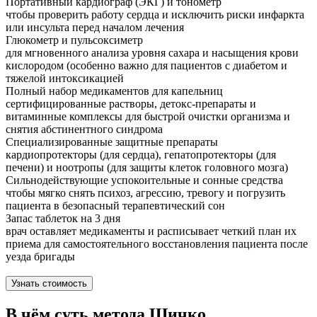
Портативный кардиограф (ЭКГ) и тонометр
чтобы проверить работу сердца и исключить риски инфаркта
или инсульта перед началом лечения
Глюкометр и пульсоксиметр
для мгновенного анализа уровня сахара и насыщения крови
кислородом (особенно важно для пациентов с диабетом и
тяжелой интоксикацией
Полный набор медикаментов для капельниц
сертифицированные растворы, детокс-препараты и
витаминные комплексы для быстрой очистки организма и
снятия абстинентного синдрома
Специализированные защитные препараты
кардиопротекторы (для сердца), гепатопротекторы (для
печени) и ноотропы (для защиты клеток головного мозга)
Сильнодействующие успокоительные и сонные средства
чтобы мягко снять психоз, агрессию, тревогу и погрузить
пациента в безопасный терапевтический сон
Запас таблеток на 3 дня
врач оставляет медикаменты и расписывает четкий план их
приема для самостоятельного восстановления пациента после
уезда бригады
Узнать стоимость
В чём суть метода Шичко