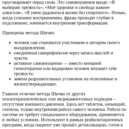
проговаривает перед сном. Это самовнушения вроде: «Я
выбираю трезвость», «Моё здоровье и свобода важнее
алкоголя», «Я умею радоваться жизни без спиртного». Ночью,
когда сознание восприимчиво, фразы проходят глубже в
подсознание, начинается внутренняя трансформация.
Принципы метода Шичко:
человек сам становится участником и автором своего
выздоровления;
ежедневная саморефлексия через запись мыслей и
чувств;
активное самовнушение — вместо внешней
гипнотерапии или кодировки человек внушает себе
трезвость;
замена разрушительных установок на позитивные и
жизнеутверждающие.
Главное отличие метода Шичко от других
психотерапевтических или медикаментозных подходов –
отсутствие внешнего давления. Здесь нет таблеток, инъекций,
гипноза, только внутренняя работа самого человека. Работа по
системе не требует специального оборудования, применяется
в любых условиях. Используют в рамках реабилитационных
программ, когда пациент уже прошёл детоксикацию, готов к