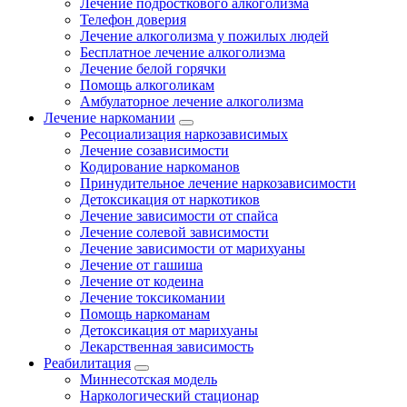
Лечение подросткового алкоголизма
Телефон доверия
Лечение алкоголизма у пожилых людей
Бесплатное лечение алкоголизма
Лечение белой горячки
Помощь алкоголикам
Амбулаторное лечение алкоголизма
Лечение наркомании
Ресоциализация наркозависимых
Лечение созависимости
Кодирование наркоманов
Принудительное лечение наркозависимости
Детоксикация от наркотиков
Лечение зависимости от спайса
Лечение солевой зависимости
Лечение зависимости от марихуаны
Лечение от гашиша
Лечение от кодеина
Лечение токсикомании
Помощь наркоманам
Детоксикация от марихуаны
Лекарственная зависимость
Реабилитация
Миннесотская модель
Наркологический стационар