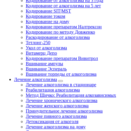
Кодирование от алкоголизма на 3 года
Кодирование от алкоголизма на 5 лет
Кодирование SIT|MST
Кодирование током
Кодирование на дому
Кодирование препаратом Налтрексон
Кодирование по методу Довженко
Раскодирование от алкоголизма
Тетлонг-250
Укол от алкоголизма
Витамерц Депо
Кодирование препаратом Вивитрол
Вшивание ампулы
Вшивание Эспераль
Вшивание торпеды от алкоголизма
Лечение алкоголизма
Лечение алкоголизма в стационаре
Реабилитация алкоголизма
Метод Шичко: Реабилитация алкозависимых
Лечение хронического алкоголизма
Лечение женского алкоголизма
Принудительное лечение алкоголизма
Лечение пивного алкоголизма
Детоксикация от алкоголя
Лечение алкоголизма на дому