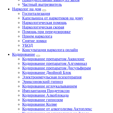
Частный вытрезвитель
Нарколог на дом
Госпитализация
Капельница от наркотиков на дому
Наркологическая помощь
Наркологическая скорая
Помощь при передозировке
Прием нарколога
Снятие ломки
УБОД
Консультация нарколога онлайн
Кодирование
Кодирование препаратом Аквилонг
Кодирование препаратом Алгоминал
Кодирование препаратом Дисульфирам
Кодирование Двойной Блок
Электроимпульсная психотерапия
Эриксоновский гипноз
Кодирование иглоукалыванием
Имплантация Продетоксон
Кодирование Алкоблокада
Кодирование гипнозом
Кодирование Колме
Кодирование от алкоголизма Актоплекс