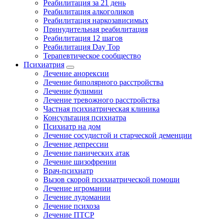
Реабилитация за 21 день
Реабилитация алкоголиков
Реабилитация наркозависимых
Принудительная реабилитация
Реабилитация 12 шагов
Реабилитация Day Top
Терапевтическое сообщество
Психиатрия
Лечение анорексии
Лечение биполярного расстройства
Лечение булимии
Лечение тревожного расстройства
Частная психиатрическая клиника
Консультация психиатра
Психиатр на дом
Лечение сосудистой и старческой деменции
Лечение депрессии
Лечение панических атак
Лечение шизофрении
Врач-психиатр
Вызов скорой психиатрической помощи
Лечение игромании
Лечение лудомании
Лечение психоза
Лечение ПТСР