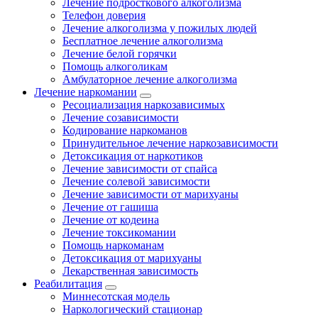
Лечение подросткового алкоголизма
Телефон доверия
Лечение алкоголизма у пожилых людей
Бесплатное лечение алкоголизма
Лечение белой горячки
Помощь алкоголикам
Амбулаторное лечение алкоголизма
Лечение наркомании
Ресоциализация наркозависимых
Лечение созависимости
Кодирование наркоманов
Принудительное лечение наркозависимости
Детоксикация от наркотиков
Лечение зависимости от спайса
Лечение солевой зависимости
Лечение зависимости от марихуаны
Лечение от гашиша
Лечение от кодеина
Лечение токсикомании
Помощь наркоманам
Детоксикация от марихуаны
Лекарственная зависимость
Реабилитация
Миннесотская модель
Наркологический стационар