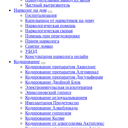
Частный вытрезвитель
Нарколог на дом
Госпитализация
Капельница от наркотиков на дому
Наркологическая помощь
Наркологическая скорая
Помощь при передозировке
Прием нарколога
Снятие ломки
УБОД
Консультация нарколога онлайн
Кодирование
Кодирование препаратом Аквилонг
Кодирование препаратом Алгоминал
Кодирование препаратом Дисульфирам
Кодирование Двойной Блок
Электроимпульсная психотерапия
Эриксоновский гипноз
Кодирование иглоукалыванием
Имплантация Продетоксон
Кодирование Алкоблокада
Кодирование гипнозом
Кодирование Колме
Кодирование от алкоголизма Актоплекс