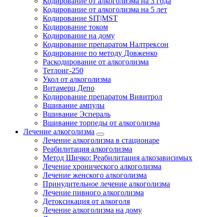
Кодирование от алкоголизма на 3 года
Кодирование от алкоголизма на 5 лет
Кодирование SIT|MST
Кодирование током
Кодирование на дому
Кодирование препаратом Налтрексон
Кодирование по методу Довженко
Раскодирование от алкоголизма
Тетлонг-250
Укол от алкоголизма
Витамерц Депо
Кодирование препаратом Вивитрол
Вшивание ампулы
Вшивание Эспераль
Вшивание торпеды от алкоголизма
Лечение алкоголизма
Лечение алкоголизма в стационаре
Реабилитация алкоголизма
Метод Шичко: Реабилитация алкозависимых
Лечение хронического алкоголизма
Лечение женского алкоголизма
Принудительное лечение алкоголизма
Лечение пивного алкоголизма
Детоксикация от алкоголя
Лечение алкоголизма на дому