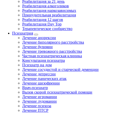
Реабилитация за 21 день
Реабилитация алкоголиков
Реабилитация наркозависимых
Принудительная реабилитация
Реабилитация 12 шагов
Реабилитация Day Top
Терапевтическое сообщество
Психиатрия
Лечение анорексии
Лечение биполярного расстройства
Лечение булимии
Лечение тревожного расстройства
Частная психиатрическая клиника
Консультация психиатра
Психиатр на дом
Лечение сосудистой и старческой деменции
Лечение депрессии
Лечение панических атак
Лечение шизофрении
Врач-психиатр
Вызов скорой психиатрической помощи
Лечение игромании
Лечение лудомании
Лечение психоза
Лечение ПТСР