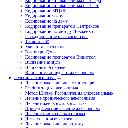
Кодирование от алкоголизма на 3 года
Кодирование от алкоголизма на 5 лет
Кодирование SIT|MST
Кодирование током
Кодирование на дому
Кодирование препаратом Налтрексон
Кодирование по методу Довженко
Раскодирование от алкоголизма
Тетлонг-250
Укол от алкоголизма
Витамерц Депо
Кодирование препаратом Вивитрол
Вшивание ампулы
Вшивание Эспераль
Вшивание торпеды от алкоголизма
Лечение алкоголизма
Лечение алкоголизма в стационаре
Реабилитация алкоголизма
Метод Шичко: Реабилитация алкозависимых
Лечение хронического алкоголизма
Лечение женского алкоголизма
Принудительное лечение алкоголизма
Лечение пивного алкоголизма
Детоксикация от алкоголя
Лечение алкоголизма на дому