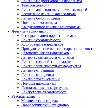
Лечение подросткового алкоголизма
Телефон доверия
Лечение алкоголизма у пожилых людей
Бесплатное лечение алкоголизма
Лечение белой горячки
Помощь алкоголикам
Амбулаторное лечение алкоголизма
Лечение наркомании
Ресоциализация наркозависимых
Лечение созависимости
Кодирование наркоманов
Принудительное лечение наркозависимости
Детоксикация от наркотиков
Лечение зависимости от спайса
Лечение солевой зависимости
Лечение зависимости от марихуаны
Лечение от гашиша
Лечение от кодеина
Лечение токсикомании
Помощь наркоманам
Детоксикация от марихуаны
Лекарственная зависимость
Реабилитация
Миннесотская модель
Наркологический стационар