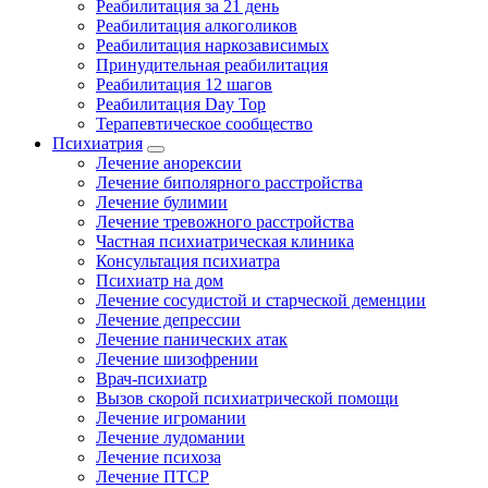
Реабилитация за 21 день
Реабилитация алкоголиков
Реабилитация наркозависимых
Принудительная реабилитация
Реабилитация 12 шагов
Реабилитация Day Top
Терапевтическое сообщество
Психиатрия
Лечение анорексии
Лечение биполярного расстройства
Лечение булимии
Лечение тревожного расстройства
Частная психиатрическая клиника
Консультация психиатра
Психиатр на дом
Лечение сосудистой и старческой деменции
Лечение депрессии
Лечение панических атак
Лечение шизофрении
Врач-психиатр
Вызов скорой психиатрической помощи
Лечение игромании
Лечение лудомании
Лечение психоза
Лечение ПТСР