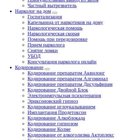
Частный вытрезвитель
Нарколог на дом
Госпитализация
Капельница от наркотиков на дому
Наркологическая помощь
Наркологическая скорая
Помощь при передозировке
Прием нарколога
Снятие ломки
УБОД
Консультация нарколога онлайн
Кодирование
Кодирование препаратом Аквилонг
Кодирование препаратом Алгоминал
Кодирование препаратом Дисульфирам
Кодирование Двойной Блок
Электроимпульсная психотерапия
Эриксоновский гипноз
Кодирование иглоукалыванием
Имплантация Продетоксон
Кодирование Алкоблокада
Кодирование гипнозом
Кодирование Колме
Кодирование от алкоголизма Актоплекс