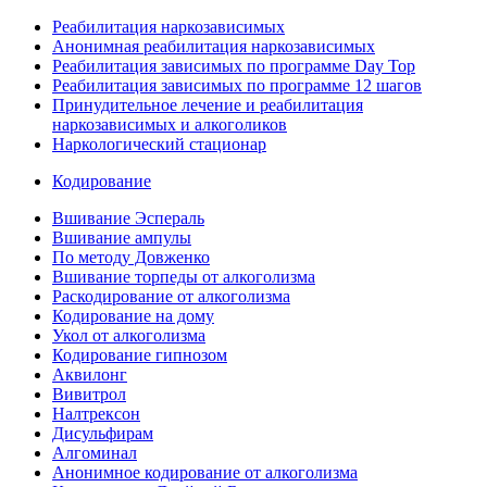
Реабилитация наркозависимых
Анонимная реабилитация наркозависимых
Реабилитация зависимых по программе Day Top
Реабилитация зависимых по программе 12 шагов
Принудительное лечение и реабилитация
наркозависимых и алкоголиков
Наркологический стационар
Кодирование
Вшивание Эспераль
Вшивание ампулы
По методу Довженко
Вшивание торпеды от алкоголизма
Раскодирование от алкоголизма
Кодирование на дому
Укол от алкоголизма
Кодирование гипнозом
Аквилонг
Вивитрол
Налтрексон
Дисульфирам
Алгоминал
Анонимное кодирование от алкоголизма