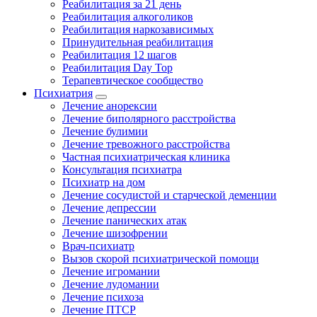
Реабилитация за 21 день
Реабилитация алкоголиков
Реабилитация наркозависимых
Принудительная реабилитация
Реабилитация 12 шагов
Реабилитация Day Top
Терапевтическое сообщество
Психиатрия
Лечение анорексии
Лечение биполярного расстройства
Лечение булимии
Лечение тревожного расстройства
Частная психиатрическая клиника
Консультация психиатра
Психиатр на дом
Лечение сосудистой и старческой деменции
Лечение депрессии
Лечение панических атак
Лечение шизофрении
Врач-психиатр
Вызов скорой психиатрической помощи
Лечение игромании
Лечение лудомании
Лечение психоза
Лечение ПТСР