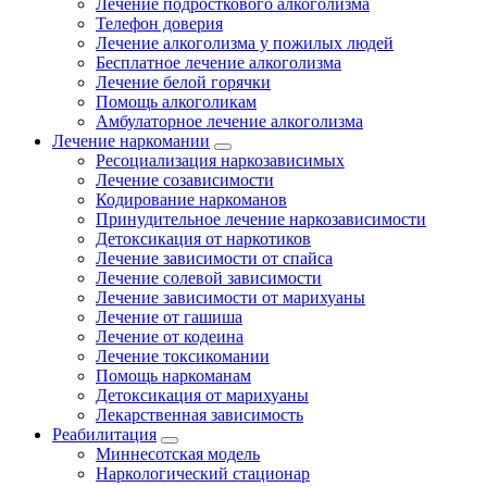
Лечение подросткового алкоголизма
Телефон доверия
Лечение алкоголизма у пожилых людей
Бесплатное лечение алкоголизма
Лечение белой горячки
Помощь алкоголикам
Амбулаторное лечение алкоголизма
Лечение наркомании
Ресоциализация наркозависимых
Лечение созависимости
Кодирование наркоманов
Принудительное лечение наркозависимости
Детоксикация от наркотиков
Лечение зависимости от спайса
Лечение солевой зависимости
Лечение зависимости от марихуаны
Лечение от гашиша
Лечение от кодеина
Лечение токсикомании
Помощь наркоманам
Детоксикация от марихуаны
Лекарственная зависимость
Реабилитация
Миннесотская модель
Наркологический стационар