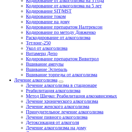
Кодирование от алкоголизма на 3 года
Кодирование от алкоголизма на 5 лет
Кодирование SIT|MST
Кодирование током
Кодирование на дому
Кодирование препаратом Налтрексон
Кодирование по методу Довженко
Раскодирование от алкоголизма
Тетлонг-250
Укол от алкоголизма
Витамерц Депо
Кодирование препаратом Вивитрол
Вшивание ампулы
Вшивание Эспераль
Вшивание торпеды от алкоголизма
Лечение алкоголизма
Лечение алкоголизма в стационаре
Реабилитация алкоголизма
Метод Шичко: Реабилитация алкозависимых
Лечение хронического алкоголизма
Лечение женского алкоголизма
Принудительное лечение алкоголизма
Лечение пивного алкоголизма
Детоксикация от алкоголя
Лечение алкоголизма на дому