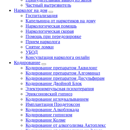
Частный вытрезвитель
Нарколог на дом
Госпитализация
Капельница от наркотиков на дому
Наркологическая помощь
Наркологическая скорая
Помощь при передозировке
Прием нарколога
Снятие ломки
УБОД
Консультация нарколога онлайн
Кодирование
Кодирование препаратом Аквилонг
Кодирование препаратом Алгоминал
Кодирование препаратом Дисульфирам
Кодирование Двойной Блок
Электроимпульсная психотерапия
Эриксоновский гипноз
Кодирование иглоукалыванием
Имплантация Продетоксон
Кодирование Алкоблокада
Кодирование гипнозом
Кодирование Колме
Кодирование от алкоголизма Актоплекс