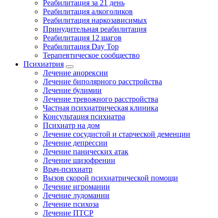
Реабилитация за 21 день
Реабилитация алкоголиков
Реабилитация наркозависимых
Принудительная реабилитация
Реабилитация 12 шагов
Реабилитация Day Top
Терапевтическое сообщество
Психиатрия
Лечение анорексии
Лечение биполярного расстройства
Лечение булимии
Лечение тревожного расстройства
Частная психиатрическая клиника
Консультация психиатра
Психиатр на дом
Лечение сосудистой и старческой деменции
Лечение депрессии
Лечение панических атак
Лечение шизофрении
Врач-психиатр
Вызов скорой психиатрической помощи
Лечение игромании
Лечение лудомании
Лечение психоза
Лечение ПТСР