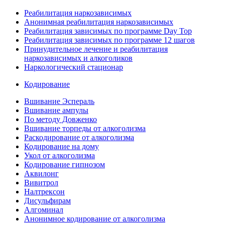
Реабилитация наркозависимых
Анонимная реабилитация наркозависимых
Реабилитация зависимых по программе Day Top
Реабилитация зависимых по программе 12 шагов
Принудительное лечение и реабилитация
наркозависимых и алкоголиков
Наркологический стационар
Кодирование
Вшивание Эспераль
Вшивание ампулы
По методу Довженко
Вшивание торпеды от алкоголизма
Раскодирование от алкоголизма
Кодирование на дому
Укол от алкоголизма
Кодирование гипнозом
Аквилонг
Вивитрол
Налтрексон
Дисульфирам
Алгоминал
Анонимное кодирование от алкоголизма