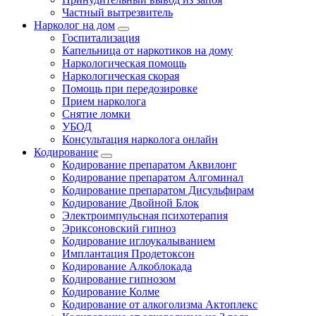
Частный вытрезвитель
Нарколог на дом
Госпитализация
Капельница от наркотиков на дому
Наркологическая помощь
Наркологическая скорая
Помощь при передозировке
Прием нарколога
Снятие ломки
УБОД
Консультация нарколога онлайн
Кодирование
Кодирование препаратом Аквилонг
Кодирование препаратом Алгоминал
Кодирование препаратом Дисульфирам
Кодирование Двойной Блок
Электроимпульсная психотерапия
Эриксоновский гипноз
Кодирование иглоукалыванием
Имплантация Продетоксон
Кодирование Алкоблокада
Кодирование гипнозом
Кодирование Колме
Кодирование от алкоголизма Актоплекс