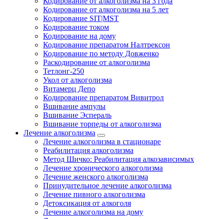
Кодирование от алкоголизма на 3 года
Кодирование от алкоголизма на 5 лет
Кодирование SIT|MST
Кодирование током
Кодирование на дому
Кодирование препаратом Налтрексон
Кодирование по методу Довженко
Раскодирование от алкоголизма
Тетлонг-250
Укол от алкоголизма
Витамерц Депо
Кодирование препаратом Вивитрол
Вшивание ампулы
Вшивание Эспераль
Вшивание торпеды от алкоголизма
Лечение алкоголизма
Лечение алкоголизма в стационаре
Реабилитация алкоголизма
Метод Шичко: Реабилитация алкозависимых
Лечение хронического алкоголизма
Лечение женского алкоголизма
Принудительное лечение алкоголизма
Лечение пивного алкоголизма
Детоксикация от алкоголя
Лечение алкоголизма на дому