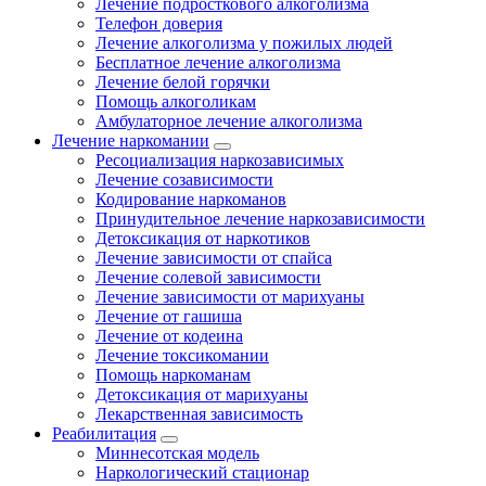
Лечение подросткового алкоголизма
Телефон доверия
Лечение алкоголизма у пожилых людей
Бесплатное лечение алкоголизма
Лечение белой горячки
Помощь алкоголикам
Амбулаторное лечение алкоголизма
Лечение наркомании
Ресоциализация наркозависимых
Лечение созависимости
Кодирование наркоманов
Принудительное лечение наркозависимости
Детоксикация от наркотиков
Лечение зависимости от спайса
Лечение солевой зависимости
Лечение зависимости от марихуаны
Лечение от гашиша
Лечение от кодеина
Лечение токсикомании
Помощь наркоманам
Детоксикация от марихуаны
Лекарственная зависимость
Реабилитация
Миннесотская модель
Наркологический стационар