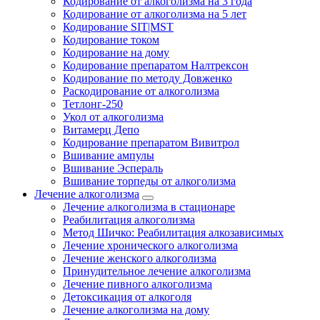
Кодирование от алкоголизма на 3 года
Кодирование от алкоголизма на 5 лет
Кодирование SIT|MST
Кодирование током
Кодирование на дому
Кодирование препаратом Налтрексон
Кодирование по методу Довженко
Раскодирование от алкоголизма
Тетлонг-250
Укол от алкоголизма
Витамерц Депо
Кодирование препаратом Вивитрол
Вшивание ампулы
Вшивание Эспераль
Вшивание торпеды от алкоголизма
Лечение алкоголизма
Лечение алкоголизма в стационаре
Реабилитация алкоголизма
Метод Шичко: Реабилитация алкозависимых
Лечение хронического алкоголизма
Лечение женского алкоголизма
Принудительное лечение алкоголизма
Лечение пивного алкоголизма
Детоксикация от алкоголя
Лечение алкоголизма на дому