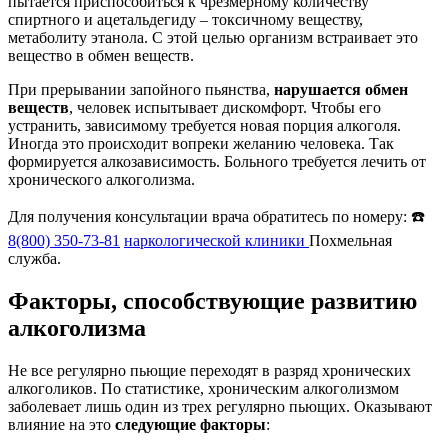
пытается приспособиться к чрезмерному количеству
спиртного и ацетальдегиду – токсичному веществу,
метаболиту этанола. С этой целью организм встраивает это
вещество в обмен веществ.
При прерывании запойного пьянства,
нарушается обмен
веществ
, человек испытывает дискомфорт. Чтобы его
устранить, зависимому требуется новая порция алкоголя.
Иногда это происходит вопреки желанию человека. Так
формируется алкозависимость. Больного требуется лечить от
хронического алкоголизма.
Для получения консультации врача обратитесь по номеру: ☎️
8(800) 350-73-81
наркологической клиники
Похмельная
служба.
Факторы, способствующие развитию
алкоголизма
Не все регулярно пьющие переходят в разряд хронических
алкоголиков. По статистике, хроническим алкоголизмом
заболевает лишь один из трех регулярно пьющих. Оказывают
влияние на это
следующие факторы
: