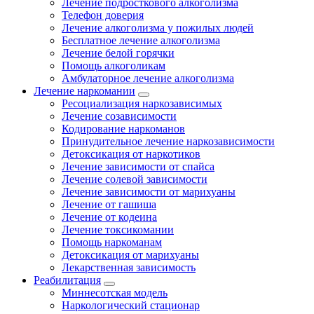
Лечение подросткового алкоголизма
Телефон доверия
Лечение алкоголизма у пожилых людей
Бесплатное лечение алкоголизма
Лечение белой горячки
Помощь алкоголикам
Амбулаторное лечение алкоголизма
Лечение наркомании
Ресоциализация наркозависимых
Лечение созависимости
Кодирование наркоманов
Принудительное лечение наркозависимости
Детоксикация от наркотиков
Лечение зависимости от спайса
Лечение солевой зависимости
Лечение зависимости от марихуаны
Лечение от гашиша
Лечение от кодеина
Лечение токсикомании
Помощь наркоманам
Детоксикация от марихуаны
Лекарственная зависимость
Реабилитация
Миннесотская модель
Наркологический стационар