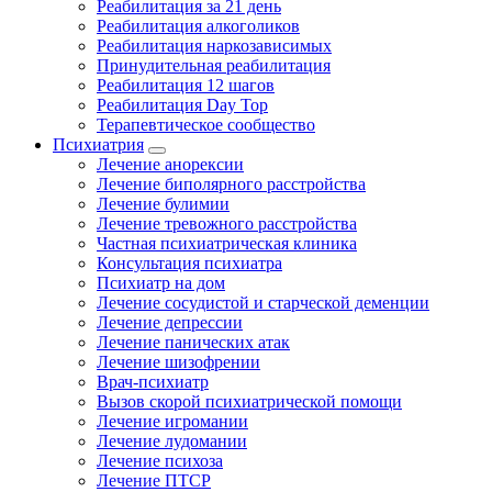
Реабилитация за 21 день
Реабилитация алкоголиков
Реабилитация наркозависимых
Принудительная реабилитация
Реабилитация 12 шагов
Реабилитация Day Top
Терапевтическое сообщество
Психиатрия
Лечение анорексии
Лечение биполярного расстройства
Лечение булимии
Лечение тревожного расстройства
Частная психиатрическая клиника
Консультация психиатра
Психиатр на дом
Лечение сосудистой и старческой деменции
Лечение депрессии
Лечение панических атак
Лечение шизофрении
Врач-психиатр
Вызов скорой психиатрической помощи
Лечение игромании
Лечение лудомании
Лечение психоза
Лечение ПТСР