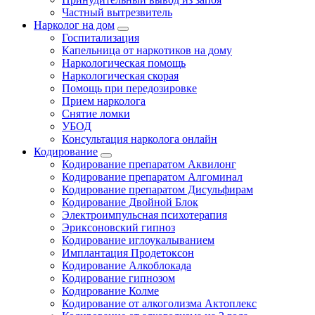
Частный вытрезвитель
Нарколог на дом
Госпитализация
Капельница от наркотиков на дому
Наркологическая помощь
Наркологическая скорая
Помощь при передозировке
Прием нарколога
Снятие ломки
УБОД
Консультация нарколога онлайн
Кодирование
Кодирование препаратом Аквилонг
Кодирование препаратом Алгоминал
Кодирование препаратом Дисульфирам
Кодирование Двойной Блок
Электроимпульсная психотерапия
Эриксоновский гипноз
Кодирование иглоукалыванием
Имплантация Продетоксон
Кодирование Алкоблокада
Кодирование гипнозом
Кодирование Колме
Кодирование от алкоголизма Актоплекс