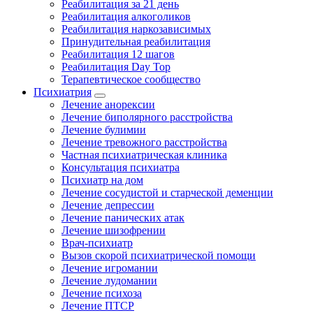
Реабилитация за 21 день
Реабилитация алкоголиков
Реабилитация наркозависимых
Принудительная реабилитация
Реабилитация 12 шагов
Реабилитация Day Top
Терапевтическое сообщество
Психиатрия
Лечение анорексии
Лечение биполярного расстройства
Лечение булимии
Лечение тревожного расстройства
Частная психиатрическая клиника
Консультация психиатра
Психиатр на дом
Лечение сосудистой и старческой деменции
Лечение депрессии
Лечение панических атак
Лечение шизофрении
Врач-психиатр
Вызов скорой психиатрической помощи
Лечение игромании
Лечение лудомании
Лечение психоза
Лечение ПТСР