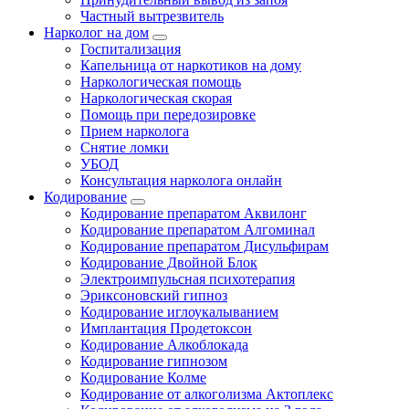
Частный вытрезвитель
Нарколог на дом
Госпитализация
Капельница от наркотиков на дому
Наркологическая помощь
Наркологическая скорая
Помощь при передозировке
Прием нарколога
Снятие ломки
УБОД
Консультация нарколога онлайн
Кодирование
Кодирование препаратом Аквилонг
Кодирование препаратом Алгоминал
Кодирование препаратом Дисульфирам
Кодирование Двойной Блок
Электроимпульсная психотерапия
Эриксоновский гипноз
Кодирование иглоукалыванием
Имплантация Продетоксон
Кодирование Алкоблокада
Кодирование гипнозом
Кодирование Колме
Кодирование от алкоголизма Актоплекс