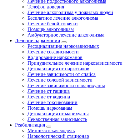
Лечение подросткового алкоголизма
Телефон доверия
Лечение алкоголизма у пожилых людей
Бесплатное лечение алкоголизма
Лечение белой горячки
Помощь алкоголикам
Амбулаторное лечение алкоголизма
Лечение наркомании
Ресоциализация наркозависимых
Лечение созависимости
Кодирование наркоманов
Принудительное лечение наркозависимости
Детоксикация от наркотиков
Лечение зависимости от спайса
Лечение солевой зависимости
Лечение зависимости от марихуаны
Лечение от гашиша
Лечение от кодеина
Лечение токсикомании
Помощь наркоманам
Детоксикация от марихуаны
Лекарственная зависимость
Реабилитация
Миннесотская модель
Наркологический стационар