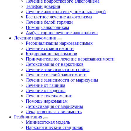
Лечение подросткового алкоголизма
Телефон доверия
Лечение алкоголизма у пожилых людей
Бесплатное лечение алкоголизма
Лечение белой горячки
Помощь алкоголикам
Амбулаторное лечение алкоголизма
Лечение наркомании
Ресоциализация наркозависимых
Лечение созависимости
Кодирование наркоманов
Принудительное лечение наркозависимости
Детоксикация от наркотиков
Лечение зависимости от спайса
Лечение солевой зависимости
Лечение зависимости от марихуаны
Лечение от гашиша
Лечение от кодеина
Лечение токсикомании
Помощь наркоманам
Детоксикация от марихуаны
Лекарственная зависимость
Реабилитация
Миннесотская модель
Наркологический стационар