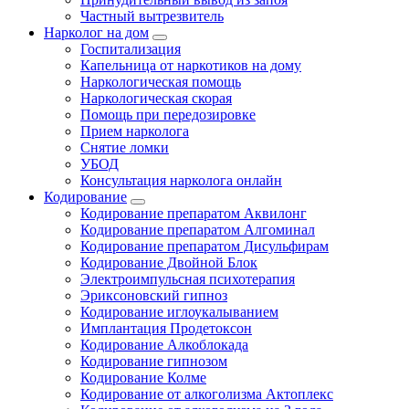
Частный вытрезвитель
Нарколог на дом
Госпитализация
Капельница от наркотиков на дому
Наркологическая помощь
Наркологическая скорая
Помощь при передозировке
Прием нарколога
Снятие ломки
УБОД
Консультация нарколога онлайн
Кодирование
Кодирование препаратом Аквилонг
Кодирование препаратом Алгоминал
Кодирование препаратом Дисульфирам
Кодирование Двойной Блок
Электроимпульсная психотерапия
Эриксоновский гипноз
Кодирование иглоукалыванием
Имплантация Продетоксон
Кодирование Алкоблокада
Кодирование гипнозом
Кодирование Колме
Кодирование от алкоголизма Актоплекс