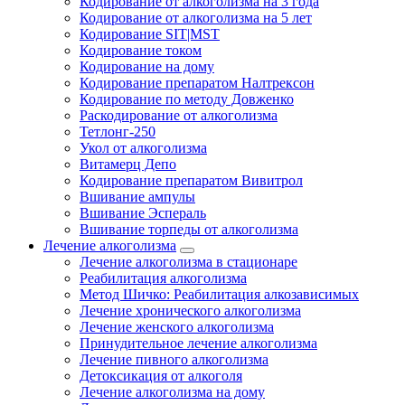
Кодирование от алкоголизма на 3 года
Кодирование от алкоголизма на 5 лет
Кодирование SIT|MST
Кодирование током
Кодирование на дому
Кодирование препаратом Налтрексон
Кодирование по методу Довженко
Раскодирование от алкоголизма
Тетлонг-250
Укол от алкоголизма
Витамерц Депо
Кодирование препаратом Вивитрол
Вшивание ампулы
Вшивание Эспераль
Вшивание торпеды от алкоголизма
Лечение алкоголизма
Лечение алкоголизма в стационаре
Реабилитация алкоголизма
Метод Шичко: Реабилитация алкозависимых
Лечение хронического алкоголизма
Лечение женского алкоголизма
Принудительное лечение алкоголизма
Лечение пивного алкоголизма
Детоксикация от алкоголя
Лечение алкоголизма на дому