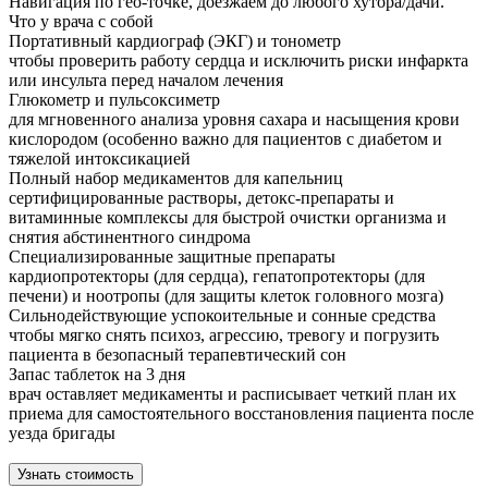
Навигация по гео-точке, доезжаем до любого хутора/дачи.
Что у врача с собой
Портативный кардиограф (ЭКГ) и тонометр
чтобы проверить работу сердца и исключить риски инфаркта
или инсульта перед началом лечения
Глюкометр и пульсоксиметр
для мгновенного анализа уровня сахара и насыщения крови
кислородом (особенно важно для пациентов с диабетом и
тяжелой интоксикацией
Полный набор медикаментов для капельниц
сертифицированные растворы, детокс-препараты и
витаминные комплексы для быстрой очистки организма и
снятия абстинентного синдрома
Специализированные защитные препараты
кардиопротекторы (для сердца), гепатопротекторы (для
печени) и ноотропы (для защиты клеток головного мозга)
Сильнодействующие успокоительные и сонные средства
чтобы мягко снять психоз, агрессию, тревогу и погрузить
пациента в безопасный терапевтический сон
Запас таблеток на 3 дня
врач оставляет медикаменты и расписывает четкий план их
приема для самостоятельного восстановления пациента после
уезда бригады
Узнать стоимость