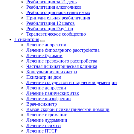
Реабилитация за 21 день
Реабилитация алкоголиков
Реабилитация наркозависимых
Принудительная реабилитация
Реабилитация 12 шагов
Реабилитация Day Top
Терапевтическое сообщество
Психиатрия
Лечение анорексии
Лечение биполярного расстройства
Лечение булимии
Лечение тревожного расстройства
Частная психиатрическая клиника
Консультация психиатра
Психиатр на дом
Лечение сосудистой и старческой деменции
Лечение депрессии
Лечение панических атак
Лечение шизофрении
Врач-психиатр
Вызов скорой психиатрической помощи
Лечение игромании
Лечение лудомании
Лечение психоза
Лечение ПТСР