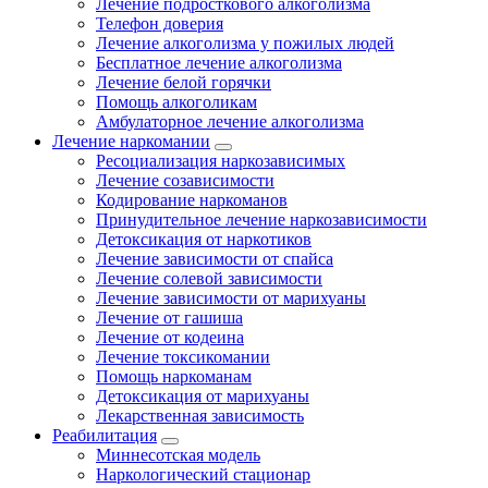
Лечение подросткового алкоголизма
Телефон доверия
Лечение алкоголизма у пожилых людей
Бесплатное лечение алкоголизма
Лечение белой горячки
Помощь алкоголикам
Амбулаторное лечение алкоголизма
Лечение наркомании
Ресоциализация наркозависимых
Лечение созависимости
Кодирование наркоманов
Принудительное лечение наркозависимости
Детоксикация от наркотиков
Лечение зависимости от спайса
Лечение солевой зависимости
Лечение зависимости от марихуаны
Лечение от гашиша
Лечение от кодеина
Лечение токсикомании
Помощь наркоманам
Детоксикация от марихуаны
Лекарственная зависимость
Реабилитация
Миннесотская модель
Наркологический стационар