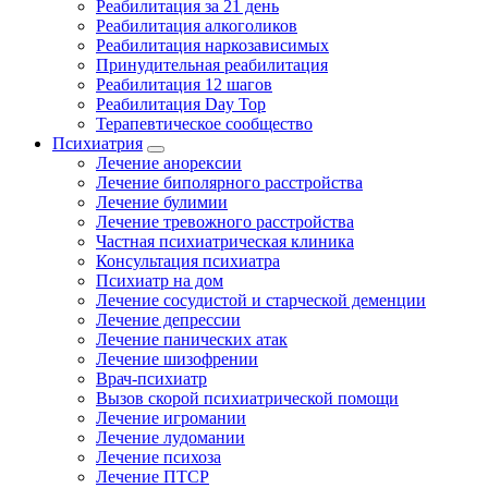
Реабилитация за 21 день
Реабилитация алкоголиков
Реабилитация наркозависимых
Принудительная реабилитация
Реабилитация 12 шагов
Реабилитация Day Top
Терапевтическое сообщество
Психиатрия
Лечение анорексии
Лечение биполярного расстройства
Лечение булимии
Лечение тревожного расстройства
Частная психиатрическая клиника
Консультация психиатра
Психиатр на дом
Лечение сосудистой и старческой деменции
Лечение депрессии
Лечение панических атак
Лечение шизофрении
Врач-психиатр
Вызов скорой психиатрической помощи
Лечение игромании
Лечение лудомании
Лечение психоза
Лечение ПТСР