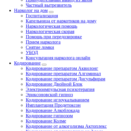
Частный вытрезвитель
Нарколог на дом
Госпитализация
Капельница от наркотиков на дому
Наркологическая помощь
Наркологическая скорая
Помощь при передозировке
Прием нарколога
Снятие ломки
УБОД
Консультация нарколога онлайн
Кодирование
Кодирование препаратом Аквилонг
Кодирование препаратом Алгоминал
Кодирование препаратом Дисульфирам
Кодирование Двойной Блок
Электроимпульсная психотерапия
Эриксоновский гипноз
Кодирование иглоукалыванием
Имплантация Продетоксон
Кодирование Алкоблокада
Кодирование гипнозом
Кодирование Колме
Кодирование от алкоголизма Актоплекс