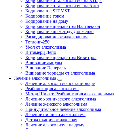
Кодирование от алкоголизма на 3 года
Кодирование от алкоголизма на 5 лет
Кодирование SIT|MST
Кодирование током
Кодирование на дому
Кодирование препаратом Налтрексон
Кодирование по методу Довженко
Раскодирование от алкоголизма
Тетлонг-250
Укол от алкоголизма
Витамерц Депо
Кодирование препаратом Вивитрол
Вшивание ампулы
Вшивание Эспераль
Вшивание торпеды от алкоголизма
Лечение алкоголизма
Лечение алкоголизма в стационаре
Реабилитация алкоголизма
Метод Шичко: Реабилитация алкозависимых
Лечение хронического алкоголизма
Лечение женского алкоголизма
Принудительное лечение алкоголизма
Лечение пивного алкоголизма
Детоксикация от алкоголя
Лечение алкоголизма на дому