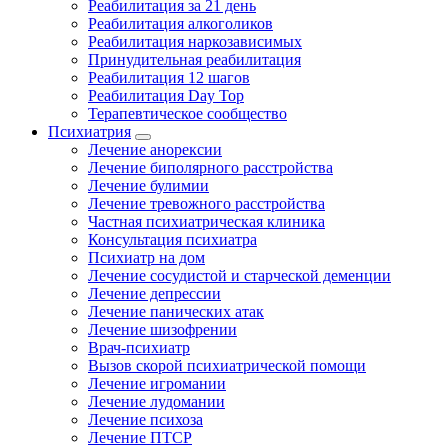
Реабилитация за 21 день
Реабилитация алкоголиков
Реабилитация наркозависимых
Принудительная реабилитация
Реабилитация 12 шагов
Реабилитация Day Top
Терапевтическое сообщество
Психиатрия
Лечение анорексии
Лечение биполярного расстройства
Лечение булимии
Лечение тревожного расстройства
Частная психиатрическая клиника
Консультация психиатра
Психиатр на дом
Лечение сосудистой и старческой деменции
Лечение депрессии
Лечение панических атак
Лечение шизофрении
Врач-психиатр
Вызов скорой психиатрической помощи
Лечение игромании
Лечение лудомании
Лечение психоза
Лечение ПТСР