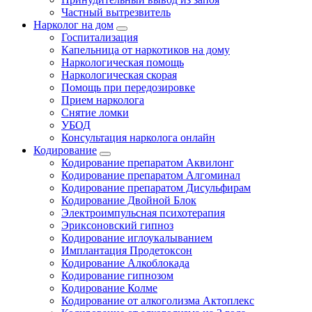
Частный вытрезвитель
Нарколог на дом
Госпитализация
Капельница от наркотиков на дому
Наркологическая помощь
Наркологическая скорая
Помощь при передозировке
Прием нарколога
Снятие ломки
УБОД
Консультация нарколога онлайн
Кодирование
Кодирование препаратом Аквилонг
Кодирование препаратом Алгоминал
Кодирование препаратом Дисульфирам
Кодирование Двойной Блок
Электроимпульсная психотерапия
Эриксоновский гипноз
Кодирование иглоукалыванием
Имплантация Продетоксон
Кодирование Алкоблокада
Кодирование гипнозом
Кодирование Колме
Кодирование от алкоголизма Актоплекс