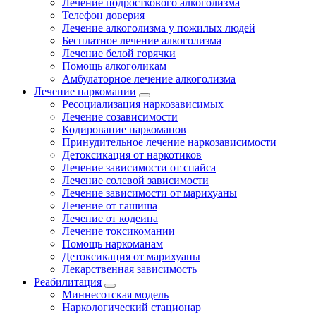
Лечение подросткового алкоголизма
Телефон доверия
Лечение алкоголизма у пожилых людей
Бесплатное лечение алкоголизма
Лечение белой горячки
Помощь алкоголикам
Амбулаторное лечение алкоголизма
Лечение наркомании
Ресоциализация наркозависимых
Лечение созависимости
Кодирование наркоманов
Принудительное лечение наркозависимости
Детоксикация от наркотиков
Лечение зависимости от спайса
Лечение солевой зависимости
Лечение зависимости от марихуаны
Лечение от гашиша
Лечение от кодеина
Лечение токсикомании
Помощь наркоманам
Детоксикация от марихуаны
Лекарственная зависимость
Реабилитация
Миннесотская модель
Наркологический стационар