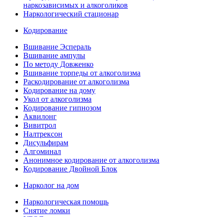
наркозависимых и алкоголиков
Наркологический стационар
Кодирование
Вшивание Эспераль
Вшивание ампулы
По методу Довженко
Вшивание торпеды от алкоголизма
Раскодирование от алкоголизма
Кодирование на дому
Укол от алкоголизма
Кодирование гипнозом
Аквилонг
Вивитрол
Налтрексон
Дисульфирам
Алгоминал
Анонимное кодирование от алкоголизма
Кодирование Двойной Блок
Нарколог на дом
Наркологическая помощь
Снятие ломки