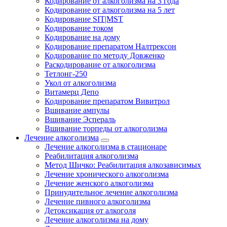
Кодирование от алкоголизма на 3 года
Кодирование от алкоголизма на 5 лет
Кодирование SIT|MST
Кодирование током
Кодирование на дому
Кодирование препаратом Налтрексон
Кодирование по методу Довженко
Раскодирование от алкоголизма
Тетлонг-250
Укол от алкоголизма
Витамерц Депо
Кодирование препаратом Вивитрол
Вшивание ампулы
Вшивание Эспераль
Вшивание торпеды от алкоголизма
Лечение алкоголизма
Лечение алкоголизма в стационаре
Реабилитация алкоголизма
Метод Шичко: Реабилитация алкозависимых
Лечение хронического алкоголизма
Лечение женского алкоголизма
Принудительное лечение алкоголизма
Лечение пивного алкоголизма
Детоксикация от алкоголя
Лечение алкоголизма на дому