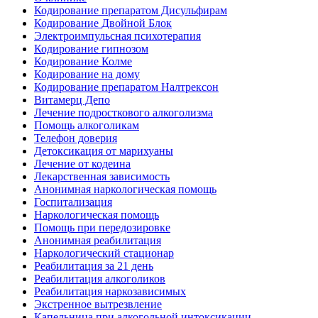
Кодирование препаратом Дисульфирам
Кодирование Двойной Блок
Электроимпульсная психотерапия
Кодирование гипнозом
Кодирование Колме
Кодирование на дому
Кодирование препаратом Налтрексон
Витамерц Депо
Лечение подросткового алкоголизма
Помощь алкоголикам
Телефон доверия
Детоксикация от марихуаны
Лечение от кодеина
Лекарственная зависимость
Анонимная наркологическая помощь
Госпитализация
Наркологическая помощь
Помощь при передозировке
Анонимная реабилитация
Наркологический стационар
Реабилитация за 21 день
Реабилитация алкоголиков
Реабилитация наркозависимых
Экстренное вытрезвление
Капельница при алкогольной интоксикации