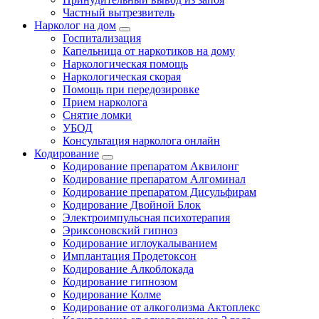
Частный вытрезвитель
Нарколог на дом
Госпитализация
Капельница от наркотиков на дому
Наркологическая помощь
Наркологическая скорая
Помощь при передозировке
Прием нарколога
Снятие ломки
УБОД
Консультация нарколога онлайн
Кодирование
Кодирование препаратом Аквилонг
Кодирование препаратом Алгоминал
Кодирование препаратом Дисульфирам
Кодирование Двойной Блок
Электроимпульсная психотерапия
Эриксоновский гипноз
Кодирование иглоукалыванием
Имплантация Продетоксон
Кодирование Алкоблокада
Кодирование гипнозом
Кодирование Колме
Кодирование от алкоголизма Актоплекс