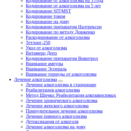
Кодирование от алкоголизма на 3 года
Кодирование от алкоголизма на 5 лет
Кодирование SIT|MST
Кодирование током
Кодирование на дому
Кодирование препаратом Налтрексон
Кодирование по методу Довженко
Раскодирование от алкоголизма
Тетлонг-250
Укол от алкоголизма
Витамерц Депо
Кодирование препаратом Вивитрол
Вшивание ампулы
Вшивание Эспераль
Вшивание торпеды от алкоголизма
Лечение алкоголизма
Лечение алкоголизма в стационаре
Реабилитация алкоголизма
Метод Шичко: Реабилитация алкозависимых
Лечение хронического алкоголизма
Лечение женского алкоголизма
Принудительное лечение алкоголизма
Лечение пивного алкоголизма
Детоксикация от алкоголя
Лечение алкоголизма на дому