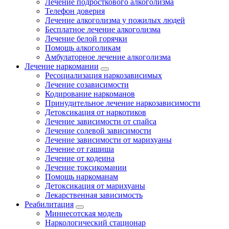
Лечение подросткового алкоголизма
Телефон доверия
Лечение алкоголизма у пожилых людей
Бесплатное лечение алкоголизма
Лечение белой горячки
Помощь алкоголикам
Амбулаторное лечение алкоголизма
Лечение наркомании
Ресоциализация наркозависимых
Лечение созависимости
Кодирование наркоманов
Принудительное лечение наркозависимости
Детоксикация от наркотиков
Лечение зависимости от спайса
Лечение солевой зависимости
Лечение зависимости от марихуаны
Лечение от гашиша
Лечение от кодеина
Лечение токсикомании
Помощь наркоманам
Детоксикация от марихуаны
Лекарственная зависимость
Реабилитация
Миннесотская модель
Наркологический стационар