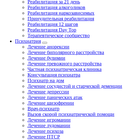
Реабилитация за 21 день
Реабилитация алкоголиков
Реабилитация наркозависимых
Принудительная реабилитация
Реабилитация 12 шагов
Реабилитация Day Top
Терапевтическое сообщество
Психиатрия
Лечение анорексии
Лечение биполярного расстройства
Лечение булимии
Лечение тревожного расстройства
Частная психиатрическая клиника
Консультация психиатра
Психиатр на дом
Лечение сосудистой и старческой деменции
Лечение депрессии
Лечение панических атак
Лечение шизофрении
Врач-психиатр
Вызов скорой психиатрической помощи
Лечение игромании
Лечение лудомании
Лечение психоза
Лечение ПТСР