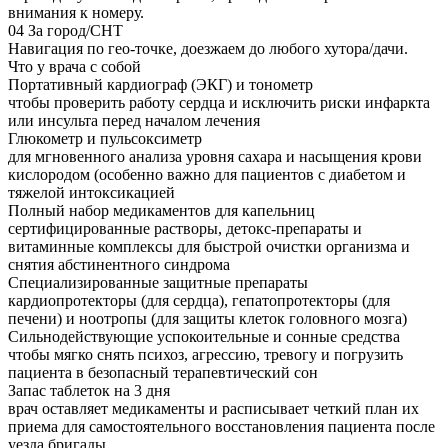
внимания к номеру.
04
За город/СНТ
Навигация по гео-точке, доезжаем до любого хутора/дачи.
Что у врача с собой
Портативный кардиограф (ЭКГ) и тонометр
чтобы проверить работу сердца и исключить риски инфаркта
или инсульта перед началом лечения
Глюкометр и пульсоксиметр
для мгновенного анализа уровня сахара и насыщения крови
кислородом (особенно важно для пациентов с диабетом и
тяжелой интоксикацией
Полный набор медикаментов для капельниц
сертифицированные растворы, детокс-препараты и
витаминные комплексы для быстрой очистки организма и
снятия абстинентного синдрома
Специализированные защитные препараты
кардиопротекторы (для сердца), гепатопротекторы (для
печени) и ноотропы (для защиты клеток головного мозга)
Сильнодействующие успокоительные и сонные средства
чтобы мягко снять психоз, агрессию, тревогу и погрузить
пациента в безопасный терапевтический сон
Запас таблеток на 3 дня
врач оставляет медикаменты и расписывает четкий план их
приема для самостоятельного восстановления пациента после
уезда бригады