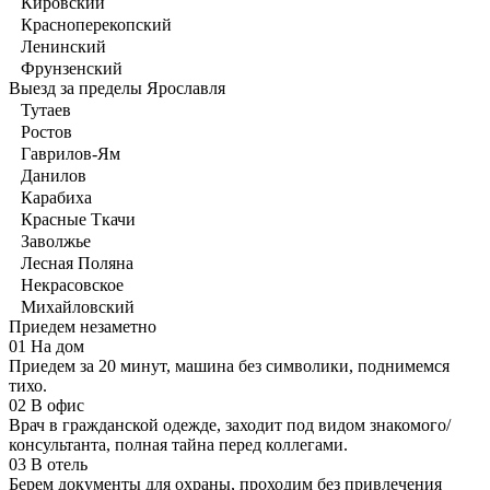
Кировский
Красноперекопский
Ленинский
Фрунзенский
Выезд за пределы Ярославля
Тутаев
Ростов
Гаврилов-Ям
Данилов
Карабиха
Красные Ткачи
Заволжье
Лесная Поляна
Некрасовское
Михайловский
Приедем незаметно
01
На дом
Приедем за 20 минут, машина без символики, поднимемся
тихо.
02
В офис
Врач в гражданской одежде, заходит под видом знакомого/
консультанта, полная тайна перед коллегами.
03
В отель
Берем документы для охраны, проходим без привлечения