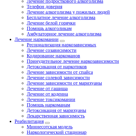
Лечение подросткового алкоголизма
Телефон доверия
Лечение алкоголизма у пожилых людей
Бесплатное лечение алкоголизма
Лечение белой горячки
Помощь алкоголикам
Амбулаторное лечение алкоголизма
Лечение наркомании
Ресоциализация наркозависимых
Лечение созависимости
Кодирование наркоманов
Принудительное лечение наркозависимости
Детоксикация от наркотиков
Лечение зависимости от спайса
Лечение солевой зависимости
Лечение зависимости от марихуаны
Лечение от гашиша
Лечение от кодеина
Лечение токсикомании
Помощь наркоманам
Детоксикация от марихуаны
Лекарственная зависимость
Реабилитация
Миннесотская модель
Наркологический стационар