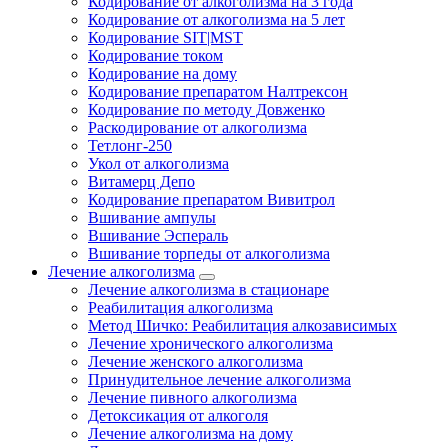
Кодирование от алкоголизма на 3 года
Кодирование от алкоголизма на 5 лет
Кодирование SIT|MST
Кодирование током
Кодирование на дому
Кодирование препаратом Налтрексон
Кодирование по методу Довженко
Раскодирование от алкоголизма
Тетлонг-250
Укол от алкоголизма
Витамерц Депо
Кодирование препаратом Вивитрол
Вшивание ампулы
Вшивание Эспераль
Вшивание торпеды от алкоголизма
Лечение алкоголизма
Лечение алкоголизма в стационаре
Реабилитация алкоголизма
Метод Шичко: Реабилитация алкозависимых
Лечение хронического алкоголизма
Лечение женского алкоголизма
Принудительное лечение алкоголизма
Лечение пивного алкоголизма
Детоксикация от алкоголя
Лечение алкоголизма на дому