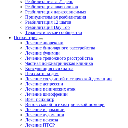
Реабилитация за 21 день
Реабилитация алкоголиков
Реабилитация наркозависимых
Принудительная реабилитация
Реабилитация 12 шагов
Реабилитация Day Top
Терапевтическое сообщество
Психиатрия
Лечение анорексии
Лечение биполярного расстройства
Лечение булимии
Лечение тревожного расстройства
Частная психиатрическая клиника
Консультация психиатра
Психиатр на дом
Лечение сосудистой и старческой деменции
Лечение депрессии
Лечение панических атак
Лечение шизофрении
Врач-психиатр
Вызов скорой психиатрической помощи
Лечение игромании
Лечение лудомании
Лечение психоза
Лечение ПТСР