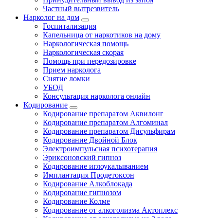
Частный вытрезвитель
Нарколог на дом
Госпитализация
Капельница от наркотиков на дому
Наркологическая помощь
Наркологическая скорая
Помощь при передозировке
Прием нарколога
Снятие ломки
УБОД
Консультация нарколога онлайн
Кодирование
Кодирование препаратом Аквилонг
Кодирование препаратом Алгоминал
Кодирование препаратом Дисульфирам
Кодирование Двойной Блок
Электроимпульсная психотерапия
Эриксоновский гипноз
Кодирование иглоукалыванием
Имплантация Продетоксон
Кодирование Алкоблокада
Кодирование гипнозом
Кодирование Колме
Кодирование от алкоголизма Актоплекс