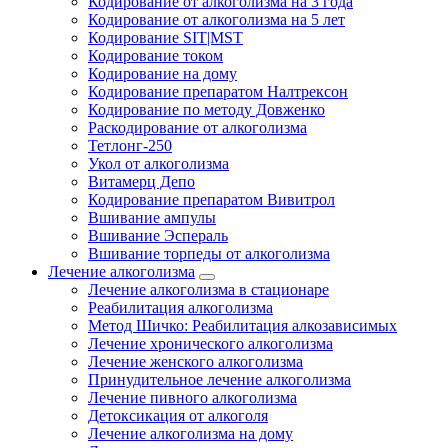
Кодирование от алкоголизма на 3 года
Кодирование от алкоголизма на 5 лет
Кодирование SIT|MST
Кодирование током
Кодирование на дому
Кодирование препаратом Налтрексон
Кодирование по методу Довженко
Раскодирование от алкоголизма
Тетлонг-250
Укол от алкоголизма
Витамерц Депо
Кодирование препаратом Вивитрол
Вшивание ампулы
Вшивание Эспераль
Вшивание торпеды от алкоголизма
Лечение алкоголизма
Лечение алкоголизма в стационаре
Реабилитация алкоголизма
Метод Шичко: Реабилитация алкозависимых
Лечение хронического алкоголизма
Лечение женского алкоголизма
Принудительное лечение алкоголизма
Лечение пивного алкоголизма
Детоксикация от алкоголя
Лечение алкоголизма на дому