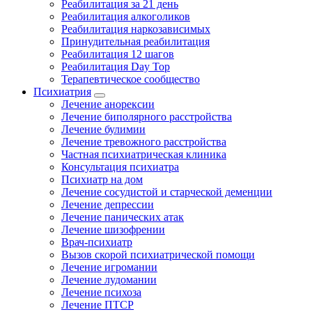
Реабилитация за 21 день
Реабилитация алкоголиков
Реабилитация наркозависимых
Принудительная реабилитация
Реабилитация 12 шагов
Реабилитация Day Top
Терапевтическое сообщество
Психиатрия
Лечение анорексии
Лечение биполярного расстройства
Лечение булимии
Лечение тревожного расстройства
Частная психиатрическая клиника
Консультация психиатра
Психиатр на дом
Лечение сосудистой и старческой деменции
Лечение депрессии
Лечение панических атак
Лечение шизофрении
Врач-психиатр
Вызов скорой психиатрической помощи
Лечение игромании
Лечение лудомании
Лечение психоза
Лечение ПТСР