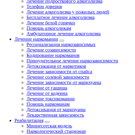
Лечение подросткового алкоголизма
Телефон доверия
Лечение алкоголизма у пожилых людей
Бесплатное лечение алкоголизма
Лечение белой горячки
Помощь алкоголикам
Амбулаторное лечение алкоголизма
Лечение наркомании
Ресоциализация наркозависимых
Лечение созависимости
Кодирование наркоманов
Принудительное лечение наркозависимости
Детоксикация от наркотиков
Лечение зависимости от спайса
Лечение солевой зависимости
Лечение зависимости от марихуаны
Лечение от гашиша
Лечение от кодеина
Лечение токсикомании
Помощь наркоманам
Детоксикация от марихуаны
Лекарственная зависимость
Реабилитация
Миннесотская модель
Наркологический стационар