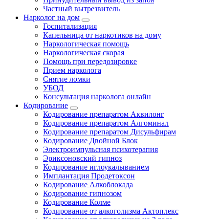
Частный вытрезвитель
Нарколог на дом
Госпитализация
Капельница от наркотиков на дому
Наркологическая помощь
Наркологическая скорая
Помощь при передозировке
Прием нарколога
Снятие ломки
УБОД
Консультация нарколога онлайн
Кодирование
Кодирование препаратом Аквилонг
Кодирование препаратом Алгоминал
Кодирование препаратом Дисульфирам
Кодирование Двойной Блок
Электроимпульсная психотерапия
Эриксоновский гипноз
Кодирование иглоукалыванием
Имплантация Продетоксон
Кодирование Алкоблокада
Кодирование гипнозом
Кодирование Колме
Кодирование от алкоголизма Актоплекс