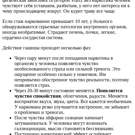
физическая зависимость (второй этап). Без наркотика человек
чувствует себя уставшим, разбитым, у него нет интереса ни к
чему происходящему вокруг. Он курит траву все чаще.
Если стаж наркомании превышает 10 лет, у больного
обнаруживаются серьезные патологии внутренних органов,
иногда необратимые. Страдают печень, почки, легкие,
сердечно-сосудистая система.
Действие гашиша проходит несколько фаз:
Через пару минут после попадания наркотика в
организм у человека появляется чувство
необоснованного страха или сильной тревоги. Это
ощущение особенно сильно у новичков. Им
непривычно обостренное чувство реальности, поэтому
появляется страх.
Через 20-30 минут состояние меняется.
Появляется
чувство спокойствия
, облегчения, радости. Меняется
восприятие вкуса, звука, цвета. Все кажется необычным.
У наркомана резко улучшается настроение, он забывает
о проблемах и тревогах.
После чувства эйфории сознание начинает
затуманиваться. У человека могут возникать
галлюцинации, мысли становятся бессвязными.
Постепенно наркотический эффект ослабевает.