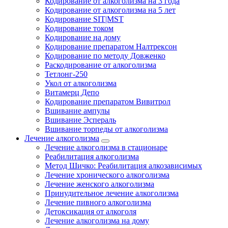
Кодирование от алкоголизма на 3 года
Кодирование от алкоголизма на 5 лет
Кодирование SIT|MST
Кодирование током
Кодирование на дому
Кодирование препаратом Налтрексон
Кодирование по методу Довженко
Раскодирование от алкоголизма
Тетлонг-250
Укол от алкоголизма
Витамерц Депо
Кодирование препаратом Вивитрол
Вшивание ампулы
Вшивание Эспераль
Вшивание торпеды от алкоголизма
Лечение алкоголизма
Лечение алкоголизма в стационаре
Реабилитация алкоголизма
Метод Шичко: Реабилитация алкозависимых
Лечение хронического алкоголизма
Лечение женского алкоголизма
Принудительное лечение алкоголизма
Лечение пивного алкоголизма
Детоксикация от алкоголя
Лечение алкоголизма на дому