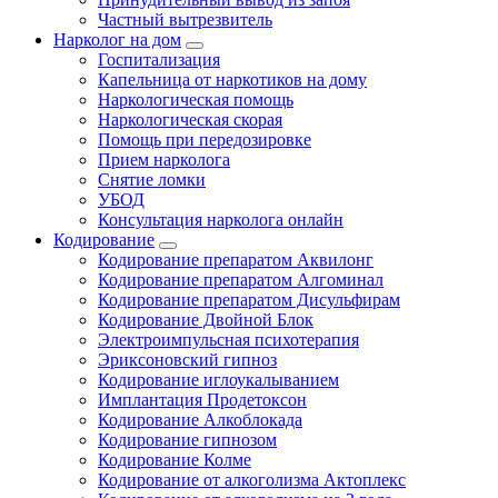
Частный вытрезвитель
Нарколог на дом
Госпитализация
Капельница от наркотиков на дому
Наркологическая помощь
Наркологическая скорая
Помощь при передозировке
Прием нарколога
Снятие ломки
УБОД
Консультация нарколога онлайн
Кодирование
Кодирование препаратом Аквилонг
Кодирование препаратом Алгоминал
Кодирование препаратом Дисульфирам
Кодирование Двойной Блок
Электроимпульсная психотерапия
Эриксоновский гипноз
Кодирование иглоукалыванием
Имплантация Продетоксон
Кодирование Алкоблокада
Кодирование гипнозом
Кодирование Колме
Кодирование от алкоголизма Актоплекс