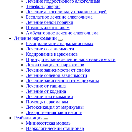
Лечение подросткового алкоголизма
Телефон доверия
Лечение алкоголизма у пожилых людей
Бесплатное лечение алкоголизма
Лечение белой горячки
Помощь алкоголикам
Амбулаторное лечение алкоголизма
Лечение наркомании
Ресоциализация наркозависимых
Лечение созависимости
Кодирование наркоманов
Принудительное лечение наркозависимости
Детоксикация от наркотиков
Лечение зависимости от спайса
Лечение солевой зависимости
Лечение зависимости от марихуаны
Лечение от гашиша
Лечение от кодеина
Лечение токсикомании
Помощь наркоманам
Детоксикация от марихуаны
Лекарственная зависимость
Реабилитация
Миннесотская модель
Наркологический стационар