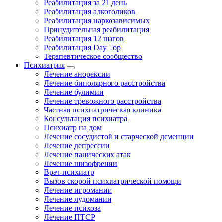
Реабилитация за 21 день
Реабилитация алкоголиков
Реабилитация наркозависимых
Принудительная реабилитация
Реабилитация 12 шагов
Реабилитация Day Top
Терапевтическое сообщество
Психиатрия
Лечение анорексии
Лечение биполярного расстройства
Лечение булимии
Лечение тревожного расстройства
Частная психиатрическая клиника
Консультация психиатра
Психиатр на дом
Лечение сосудистой и старческой деменции
Лечение депрессии
Лечение панических атак
Лечение шизофрении
Врач-психиатр
Вызов скорой психиатрической помощи
Лечение игромании
Лечение лудомании
Лечение психоза
Лечение ПТСР