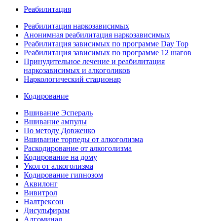
Реабилитация
Реабилитация наркозависимых
Анонимная реабилитация наркозависимых
Реабилитация зависимых по программе Day Top
Реабилитация зависимых по программе 12 шагов
Принудительное лечение и реабилитация
наркозависимых и алкоголиков
Наркологический стационар
Кодирование
Вшивание Эспераль
Вшивание ампулы
По методу Довженко
Вшивание торпеды от алкоголизма
Раскодирование от алкоголизма
Кодирование на дому
Укол от алкоголизма
Кодирование гипнозом
Аквилонг
Вивитрол
Налтрексон
Дисульфирам
Алгоминал